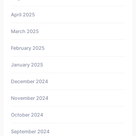
April 2025
March 2025
February 2025
January 2025
December 2024
November 2024
October 2024
September 2024