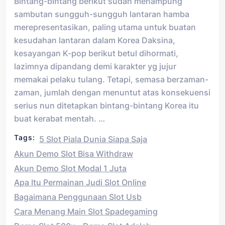
Bintang-bintang berikut sudah menampung
sambutan sungguh-sungguh lantaran hamba
merepresentasikan, paling utama untuk buatan
kesudahan lantaran dalam Korea Daksina,
kesayangan K-pop berikut betul dihormati,
lazimnya dipandang demi karakter yg jujur
memakai pelaku tulang. Tetapi, semasa berzaman-
zaman, jumlah dengan menuntut atas konsekuensi
serius nun ditetapkan bintang-bintang Korea itu
buat kerabat mentah. …
Tags:
5 Slot Piala Dunia Siapa Saja
Akun Demo Slot Bisa Withdraw
Akun Demo Slot Modal 1 Juta
Apa Itu Permainan Judi Slot Online
Bagaimana Penggunaan Slot Usb
Cara Menang Main Slot Spadegaming