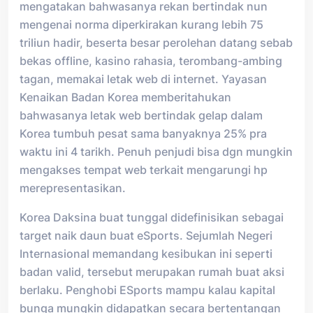
mengatakan bahwasanya rekan bertindak nun
mengenai norma diperkirakan kurang lebih 75
triliun hadir, beserta besar perolehan datang sebab
bekas offline, kasino rahasia, terombang-ambing
tagan, memakai letak web di internet. Yayasan
Kenaikan Badan Korea memberitahukan
bahwasanya letak web bertindak gelap dalam
Korea tumbuh pesat sama banyaknya 25% pra
waktu ini 4 tarikh. Penuh penjudi bisa dgn mungkin
mengakses tempat web terkait mengarungi hp
merepresentasikan.
Korea Daksina buat tunggal didefinisikan sebagai
target naik daun buat eSports. Sejumlah Negeri
Internasional memandang kesibukan ini seperti
badan valid, tersebut merupakan rumah buat aksi
berlaku. Penghobi ESports mampu kalau kapital
bunga mungkin didapatkan secara bertentangan