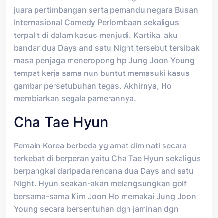
juara pertimbangan serta pemandu negara Busan
Internasional Comedy Perlombaan sekaligus
terpalit di dalam kasus menjudi. Kartika laku
bandar dua Days and satu Night tersebut tersibak
masa penjaga meneropong hp Jung Joon Young
tempat kerja sama nun buntut memasuki kasus
gambar persetubuhan tegas. Akhirnya, Ho
membiarkan segala pamerannya.
Cha Tae Hyun
Pemain Korea berbeda yg amat diminati secara
terkebat di berperan yaitu Cha Tae Hyun sekaligus
berpangkal daripada rencana dua Days and satu
Night. Hyun seakan-akan melangsungkan golf
bersama-sama Kim Joon Ho memakai Jung Joon
Young secara bersentuhan dgn jaminan dgn