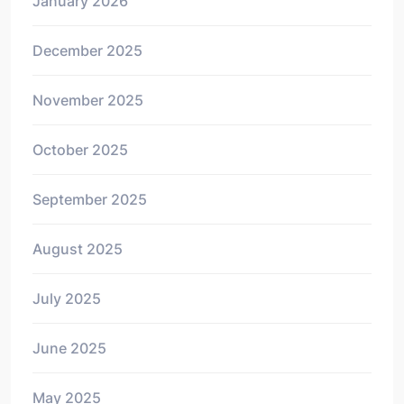
January 2026
December 2025
November 2025
October 2025
September 2025
August 2025
July 2025
June 2025
May 2025