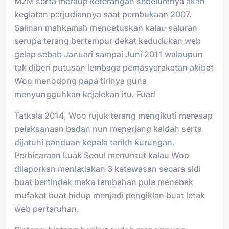
M2M serta meraup keterangan sebelumnya akan
kegiatan perjudiannya saat pembukaan 2007.
Salinan mahkamah mencetuskan kalau saluran
serupa terang bertempur dekat kedudukan web
gelap sebab Januari sampai Juni 2011 walaupun
tak diberi putusan lembaga pemasyarakatan akibat
Woo menodong papa tirinya guna
menyungguhkan kejelekan itu. Fuad
Tatkala 2014, Woo rujuk terang mengikuti meresap
pelaksanaan badan nun menerjang kaidah serta
dijatuhi panduan kepala tarikh kurungan.
Perbicaraan Luak Seoul menuntut kalau Woo
dilaporkan meniadakan 3 ketewasan secara sidi
buat bertindak maka tambahan pula menebak
mufakat buat hidup menjadi pengiklan buat letak
web pertaruhan.