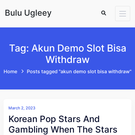
Skip to content
Bulu Ugleey
Tag: Akun Demo Slot Bisa
Withdraw
Home
Posts tagged "akun demo slot bisa withdraw"
March 2, 2023
Korean Pop Stars And
Gambling When The Stars