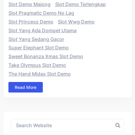
Slot Demo Majong
Slot Demo Terlengkap
Slot Pragmatic Demo No Lag
Slot Princess Demo
Slot Wwg Demo
Slot Yang Ada Dompet Utama
Slot Yang Sedang Gacor
Super Elephant Slot Demo
Sweet Bonanza Xmas Slot Demo
Take Olympus Slot Demo
The Hand Midas Slot Demo
Read More
Asides