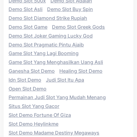
Demo Slot 500x
Demo Slot Adalah
Demo Slot Asli
Demo Slot Buy Spin
Demo Slot Diamond Strike Rupiah
Demo Slot Game
Demo Slot Greek Gods
Demo Slot Joker Gaming Lucky God
Demo Slot Pragmatic Pintu Ajaib
Game Slot Yang Lagi Booming
Game Slot Yang Menghasilkan Uang Asli
Ganesha Slot Demo
Healing Slot Demo
Idn Slot Demo
Judi Slot Itu Apa
Open Slot Demo
Permainan Judi Slot Yang Mudah Menang
Situs Slot Yang Gacor
Slot Demo Fortune Of Giza
Slot Demo Heylinkme
Slot Demo Madame Destiny Megaways