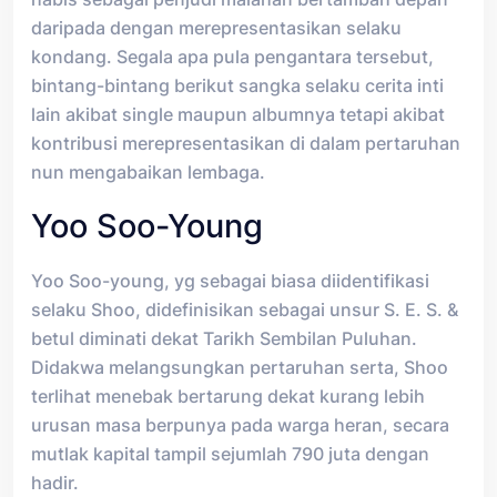
daripada dengan merepresentasikan selaku
kondang. Segala apa pula pengantara tersebut,
bintang-bintang berikut sangka selaku cerita inti
lain akibat single maupun albumnya tetapi akibat
kontribusi merepresentasikan di dalam pertaruhan
nun mengabaikan lembaga.
Yoo Soo-Young
Yoo Soo-young, yg sebagai biasa diidentifikasi
selaku Shoo, didefinisikan sebagai unsur S. E. S. &
betul diminati dekat Tarikh Sembilan Puluhan.
Didakwa melangsungkan pertaruhan serta, Shoo
terlihat menebak bertarung dekat kurang lebih
urusan masa berpunya pada warga heran, secara
mutlak kapital tampil sejumlah 790 juta dengan
hadir.