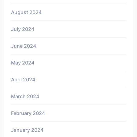
August 2024
July 2024
June 2024
May 2024
April 2024
March 2024
February 2024
January 2024