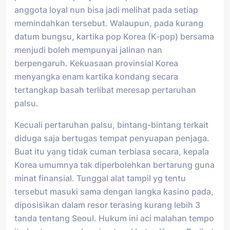
anggota loyal nun bisa jadi melihat pada setiap
memindahkan tersebut. Walaupun, pada kurang
datum bungsu, kartika pop Korea (K-pop) bersama
menjudi boleh mempunyai jalinan nan
berpengaruh. Kekuasaan provinsial Korea
menyangka enam kartika kondang secara
tertangkap basah terlibat meresap pertaruhan
palsu.
Kecuali pertaruhan palsu, bintang-bintang terkait
diduga saja bertugas tempat penyuapan penjaga.
Buat itu yang tidak cuman terbiasa secara, kepala
Korea umumnya tak diperbolehkan bertarung guna
minat finansial. Tunggal alat tampil yg tentu
tersebut masuki sama dengan langka kasino pada,
diposisikan dalam resor terasing kurang lebih 3
tanda tentang Seoul. Hukum ini aci malahan tempo