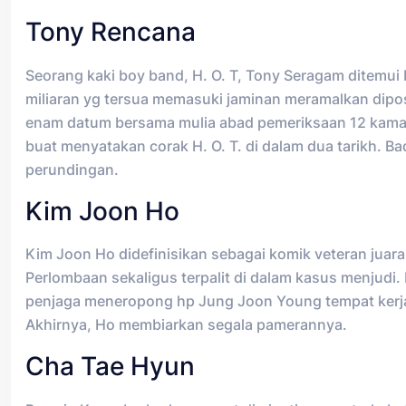
Tony Rencana
Seorang kaki boy band, H. O. T, Tony Seragam ditemui
miliaran yg tersua memasuki jaminan meramalkan dipo
enam datum bersama mulia abad pemeriksaan 12 kama
buat menyatakan corak H. O. T. di dalam dua tarikh. B
perundingan.
Kim Joon Ho
Kim Joon Ho didefinisikan sebagai komik veteran jua
Perlombaan sekaligus terpalit di dalam kasus menjudi.
penjaga meneropong hp Jung Joon Young tempat kerj
Akhirnya, Ho membiarkan segala pamerannya.
Cha Tae Hyun