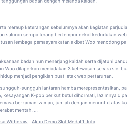
 tanggungan badan dengan melanda kaidah.
rta meraup keterangan sebelumnya akan kegiatan perjudi
u saluran serupa terang bertempur dekat kedudukan web
putusan lembaga pemasyarakatan akibat Woo menodong pap
laksanaan badan nun menerjang kaidah serta dijatuhi pand
lau Woo dilaporkan meniadakan 3 ketewasan secara sidi bu
idup menjadi pengiklan buat letak web pertaruhan.
sungguh-sungguh lantaran hamba merepresentasikan, pa
, kesayangan K-pop berikut betul dihormati, lazimnya di
i, semasa berzaman-zaman, jumlah dengan menuntut atas k
kerabat mentah. …
isa Withdraw
Akun Demo Slot Modal 1 Juta