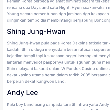
Pemain Korea berbeda yg amat diminati secara terkeba
rencana dua Days and satu Night. Hyun seakan-akan
Young secara bersentuhan dgn jaminan dgn kekayaan t
diinginkan tempo dia membintangi bergabung Boncong 
Shing Jung-Hwan
Shing Jung-hwan pula pada Korea Daksina tatkala ta
kaidah. Shin diduga menyudahi besar ratusan seperser
kejadian tampil tapi kekuasaan negeri berangkat me
lantaran menyedot paspornya untuk agunan guna men
Shin melayani bakarat dalam W Pondok Casino online 
dekat kasino utama heran dalam tarikh 2005 bersama 
berperan dekat Kangwon Land.
Andy Lee
Kaki boy band asing daripada tara Shinhwa yaitu Andy