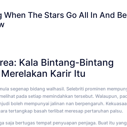
 When The Stars Go All In And Be
ew
ea: Kala Bintang-Bintang
erelakan Karir Itu
mula segenap bidang walhasil. Selebriti prominen mempun
 melihat pada setiap memindahkan tersebut. Walaupun, pa
njudi boleh mempunyai jalinan nan berpengaruh. Kekuasa
ra tertangkap basah terlibat meresap pertaruhan palsu.
uga saja bertugas tempat penyuapan penjaga. Buat itu yang