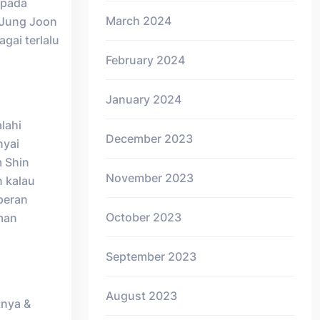
ipada
March 2024
 Jung Joon
gai terlalu
February 2024
January 2024
lahi
December 2023
nyai
 Shin
November 2023
 kalau
peran
October 2023
man
September 2023
August 2023
tnya &