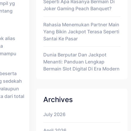
Seperti Apa Rasanya Bermain Di
mpil yg
Joker Gaming Peach Banquet?
entang
Rahasia Menemukan Partner Main
Yang Bikin Jackpot Terasa Seperti
k alias
Santai Ke Pasar
ka
s mampu
Dunia Berputar Dan Jackpot
Menanti: Panduan Lengkap
Bermain Slot Digital Di Era Modern
beserta
ng sedekah
walaupun
 dari total
Archives
July 2026
April 2026