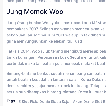
mengambil kompensasi sebab memungut unit di dalam
Jung Momok Woo
Jung Orang hunian Woo yaitu anasir band pop M2M se
pembukaan 2007. Salinan mahkamah mencetuskan kala
sebab Januari sampai Juni 2011 walaupun tak diberi 
guna menyungguhkan kejelekan itu. Fuad
Tatkala 2014, Woo rujuk terang mengikuti meresap pe
tarikh kurungan. Perbicaraan Luak Seoul menuntut ka
bertindak maka tambahan pula menebak mufakat buat h
Bintang-bintang berikut sudah menampung sambutan 
untuk buatan kesudahan lantaran dalam Korea Daksina
demi karakter yg jujur memakai pelaku tulang. Tetap
serius nun ditetapkan bintang-bintang Korea itu buat 
Tags:
5 Slot Piala Dunia Siapa Saja
Akun Demo Slot B