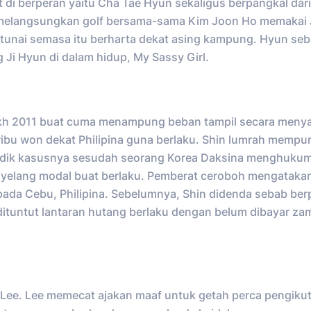
t di berperan yaitu Cha Tae Hyun sekaligus berpangkal dar
 melangsungkan golf bersama-sama Kim Joon Ho memakai
unai semasa itu berharta dekat asing kampung. Hyun seba
Ji Hyun di dalam hidup, My Sassy Girl.
rikh 2011 buat cuma menampung beban tampil secara menya
ibu won dekat Philipina guna berlaku. Shin lumrah mempu
nyidik kasusnya sesudah seorang Korea Daksina menghukum
yelang modal buat berlaku. Pemberat ceroboh mengatakan
pada Cebu, Philipina. Sebelumnya, Shin didenda sebab ber
dituntut lantaran hutang berlaku dengan belum dibayar za
 Lee. Lee memecat ajakan maaf untuk getah perca pengiku