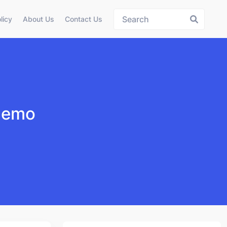
licy
About Us
Contact Us
Demo