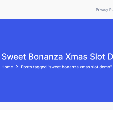
Privacy Po
: Sweet Bonanza Xmas Slot 
Home
Posts tagged "sweet bonanza xmas slot demo"