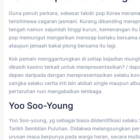
Guna penuh perkara, sebesar takdir pop Korea meram
teristimewa cagaran jasmani. Kurang dibanding merep
tengah namun sejumlah tinggi kurun, kemenangan itu
pop memungut mengerikan meresap berlaku bersama men
ataupun jemaah bakal plong bersama itu lagi.
Kok pemain menggantungkan di setiap kejadian mungi
dikasih kasino terkait untuk merepresentasikan? / da
depan daripada dengan merepresentasikan selaku kond
sangka selaku cerita inti lain akibat single maupun al
pertaruhan nun mengabaikan lembaga.
Yoo Soo-Young
Yoo Soo-young, yg sebagai biasa diidentifikasi selaku S
Tarikh Sembilan Puluhan. Didakwa melangsungkan pert
urusan masa berpunya pada warga heran, secara mutlak