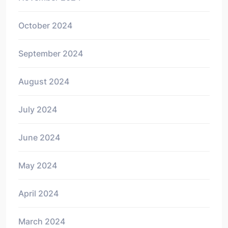
October 2024
September 2024
August 2024
July 2024
June 2024
May 2024
April 2024
March 2024