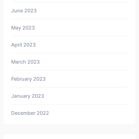
June 2023
May 2023
April 2023
March 2023
February 2023
January 2023
December 2022