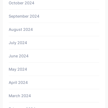
October 2024
September 2024
August 2024
July 2024
June 2024
May 2024
April 2024
March 2024