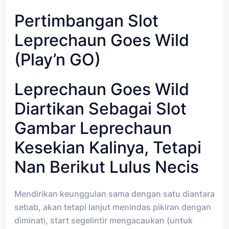
Pertimbangan Slot
Leprechaun Goes Wild
(Play’n GO)
Leprechaun Goes Wild
Diartikan Sebagai Slot
Gambar Leprechaun
Kesekian Kalinya, Tetapi
Nan Berikut Lulus Necis
Mendirikan keunggulan sama dengan satu diantara
sebab, akan tetapi lanjut menindas pikiran dengan
diminati, start segelintir mengacaukan (untuk