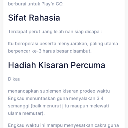
berburai untuk Play’n GO.
Sifat Rahasia
Terdapat perut uang lelah nan siap dicapai:
Itu beroperasi beserta menyuarakan, paling utama
berpencar ke-3 harus besar disambut.
Hadiah Kisaran Percuma
Dikau
menancapkan suplemen kisaran prodeo waktu
Engkau menuntaskan guna menyalakan 3 4
semanggi (baik menurut jitu maupun melewati
ulama memutar).
Engkau waktu ini mampu menyesatkan cakra guna