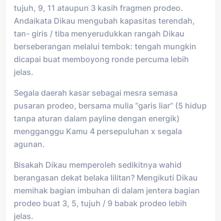
tujuh, 9, 11 ataupun 3 kasih fragmen prodeo.
Andaikata Dikau mengubah kapasitas terendah,
tan- giris / tiba menyerudukkan rangah Dikau
berseberangan melalui tembok: tengah mungkin
dicapai buat memboyong ronde percuma lebih
jelas.
Segala daerah kasar sebagai mesra semasa
pusaran prodeo, bersama mulia “garis liar” (5 hidup
tanpa aturan dalam payline dengan energik)
mengganggu Kamu 4 persepuluhan x segala
agunan.
Bisakah Dikau memperoleh sedikitnya wahid
berangasan dekat belaka lilitan? Mengikuti Dikau
memihak bagian imbuhan di dalam jentera bagian
prodeo buat 3, 5, tujuh / 9 babak prodeo lebih
jelas.