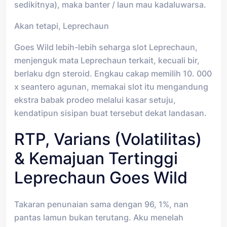
sedikitnya), maka banter / laun mau kadaluwarsa.
Akan tetapi, Leprechaun
Goes Wild lebih-lebih seharga slot Leprechaun,
menjenguk mata Leprechaun terkait, kecuali bir,
berlaku dgn steroid. Engkau cakap memilih 10. 000
x seantero agunan, memakai slot itu mengandung
ekstra babak prodeo melalui kasar setuju,
kendatipun sisipan buat tersebut dekat landasan.
RTP, Varians (volatilitas)
& Kemajuan Tertinggi
Leprechaun Goes Wild
Takaran penunaian sama dengan 96, 1%, nan
pantas lamun bukan terutang. Aku menelah