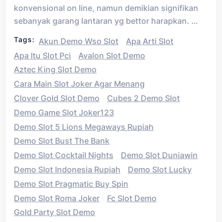
konvensional on line, namun demikian signifikan
sebanyak garang lantaran yg bettor harapkan. …
Tags:
Akun Demo Wso Slot
Apa Arti Slot
Apa Itu Slot Pci
Avalon Slot Demo
Aztec King Slot Demo
Cara Main Slot Joker Agar Menang
Clover Gold Slot Demo
Cubes 2 Demo Slot
Demo Game Slot Joker123
Demo Slot 5 Lions Megaways Rupiah
Demo Slot Bust The Bank
Demo Slot Cocktail Nights
Demo Slot Duniawin
Demo Slot Indonesia Rupiah
Demo Slot Lucky
Demo Slot Pragmatic Buy Spin
Demo Slot Roma Joker
Fc Slot Demo
Gold Party Slot Demo