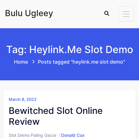
Skip to content
Bulu Ugleey
Tag: Heylink.me Slot Demo
Home
Posts tagged "heylink.me slot demo"
March 8, 2023
Bewitched Slot Online
Review
Slot Demo Paling Gacor
Donald Cox