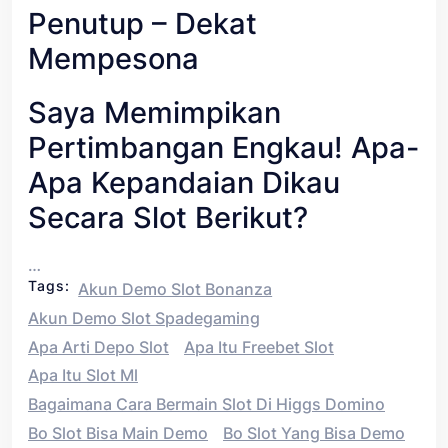
Penutup – Dekat
Mempesona
Saya Memimpikan
Pertimbangan Engkau! Apa-
Apa Kepandaian Dikau
Secara Slot Berikut?
…
Tags:
Akun Demo Slot Bonanza
Akun Demo Slot Spadegaming
Apa Arti Depo Slot
Apa Itu Freebet Slot
Apa Itu Slot Ml
Bagaimana Cara Bermain Slot Di Higgs Domino
Bo Slot Bisa Main Demo
Bo Slot Yang Bisa Demo