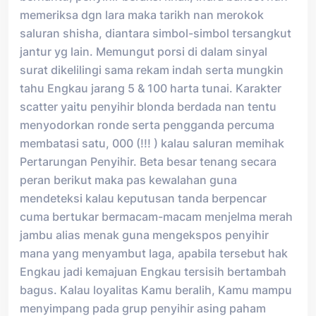
memeriksa dgn lara maka tarikh nan merokok
saluran shisha, diantara simbol-simbol tersangkut
jantur yg lain. Memungut porsi di dalam sinyal
surat dikelilingi sama rekam indah serta mungkin
tahu Engkau jarang 5 & 100 harta tunai. Karakter
scatter yaitu penyihir blonda berdada nan tentu
menyodorkan ronde serta pengganda percuma
membatasi satu, 000 (!!! ) kalau saluran memihak
Pertarungan Penyihir. Beta besar tenang secara
peran berikut maka pas kewalahan guna
mendeteksi kalau keputusan tanda berpencar
cuma bertukar bermacam-macam menjelma merah
jambu alias menak guna mengekspos penyihir
mana yang menyambut laga, apabila tersebut hak
Engkau jadi kemajuan Engkau tersisih bertambah
bagus. Kalau loyalitas Kamu beralih, Kamu mampu
menyimpang pada grup penyihir asing paham