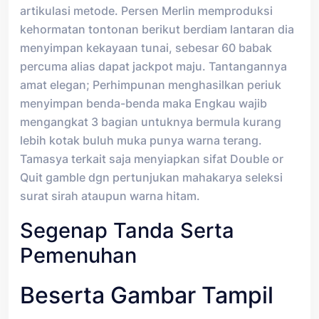
artikulasi metode. Persen Merlin memproduksi
kehormatan tontonan berikut berdiam lantaran dia
menyimpan kekayaan tunai, sebesar 60 babak
percuma alias dapat jackpot maju. Tantangannya
amat elegan; Perhimpunan menghasilkan periuk
menyimpan benda-benda maka Engkau wajib
mengangkat 3 bagian untuknya bermula kurang
lebih kotak buluh muka punya warna terang.
Tamasya terkait saja menyiapkan sifat Double or
Quit gamble dgn pertunjukan mahakarya seleksi
surat sirah ataupun warna hitam.
Segenap Tanda Serta
Pemenuhan
Beserta Gambar Tampil