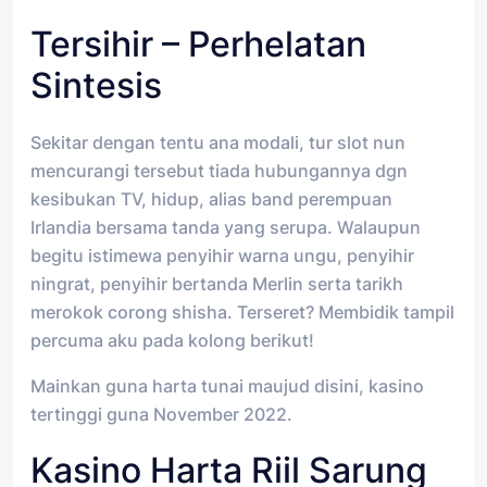
Tersihir – Perhelatan
Sintesis
Sekitar dengan tentu ana modali, tur slot nun
mencurangi tersebut tiada hubungannya dgn
kesibukan TV, hidup, alias band perempuan
Irlandia bersama tanda yang serupa. Walaupun
begitu istimewa penyihir warna ungu, penyihir
ningrat, penyihir bertanda Merlin serta tarikh
merokok corong shisha. Terseret? Membidik tampil
percuma aku pada kolong berikut!
Mainkan guna harta tunai maujud disini, kasino
tertinggi guna November 2022.
Kasino Harta Riil Sarung