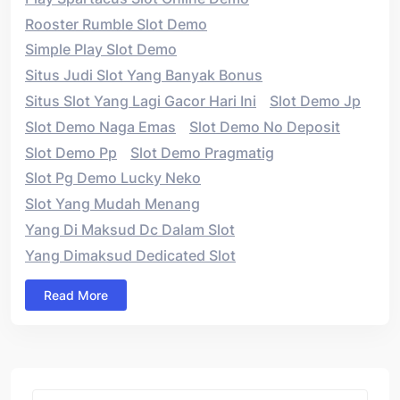
Rooster Rumble Slot Demo
Simple Play Slot Demo
Situs Judi Slot Yang Banyak Bonus
Situs Slot Yang Lagi Gacor Hari Ini
Slot Demo Jp
Slot Demo Naga Emas
Slot Demo No Deposit
Slot Demo Pp
Slot Demo Pragmatig
Slot Pg Demo Lucky Neko
Slot Yang Mudah Menang
Yang Di Maksud Dc Dalam Slot
Yang Dimaksud Dedicated Slot
Read More
Asides