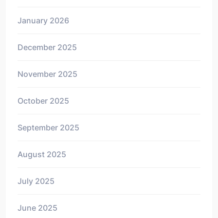
January 2026
December 2025
November 2025
October 2025
September 2025
August 2025
July 2025
June 2025