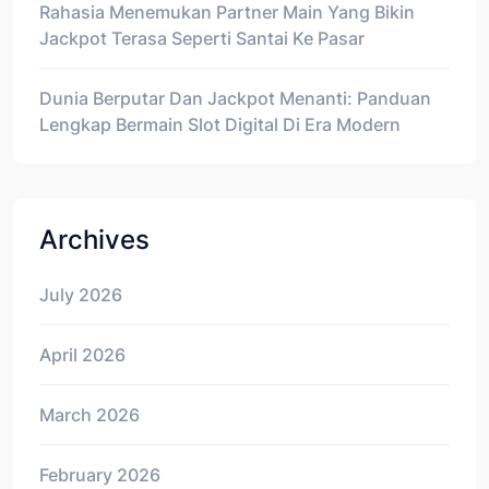
Rahasia Menemukan Partner Main Yang Bikin
Jackpot Terasa Seperti Santai Ke Pasar
Dunia Berputar Dan Jackpot Menanti: Panduan
Lengkap Bermain Slot Digital Di Era Modern
Archives
July 2026
April 2026
March 2026
February 2026