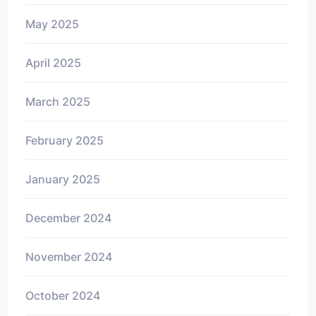
May 2025
April 2025
March 2025
February 2025
January 2025
December 2024
November 2024
October 2024