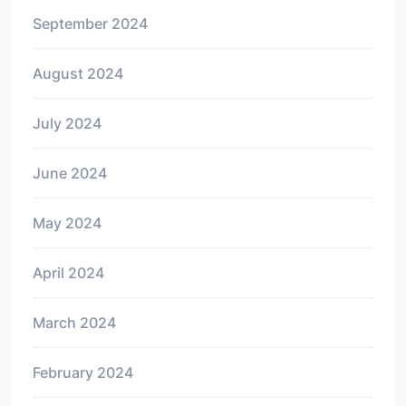
September 2024
August 2024
July 2024
June 2024
May 2024
April 2024
March 2024
February 2024