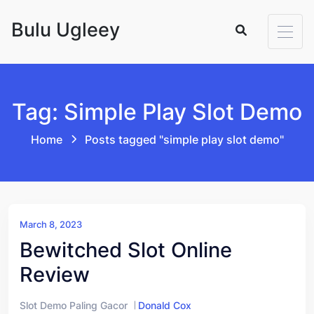
Skip to content
Bulu Ugleey
Tag: Simple Play Slot Demo
Home
Posts tagged "simple play slot demo"
March 8, 2023
Bewitched Slot Online
Review
Slot Demo Paling Gacor
Donald Cox