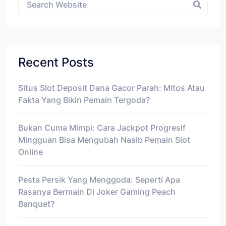
Recent Posts
Situs Slot Deposit Dana Gacor Parah: Mitos Atau
Fakta Yang Bikin Pemain Tergoda?
Bukan Cuma Mimpi: Cara Jackpot Progresif
Mingguan Bisa Mengubah Nasib Pemain Slot
Online
Pesta Persik Yang Menggoda: Seperti Apa
Rasanya Bermain Di Joker Gaming Peach
Banquet?