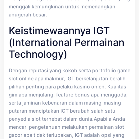
menggali kemungkinan untuk memenangkan
anugerah besar.
Keistimewaannya IGT
(International Permainan
Technology)
Dengan reputasi yang kokoh serta portofolio game
slot online apa makmur, IGT berkelanjutan beralih
pilihan penting para pelaku kasino onlen. Kualitas
gim apa menjulang, feature bonus apa menggoda,
serta jaminan kebenaran dalam masing-masing
putaran menciptakan IGT berubah salah satu
penyedia slot terhebat dalam dunia.Apabila Anda
mencari pengetahuan melakukan permainan slot
gacor apa tidak terlupakan, IGT adalah opsi yang