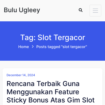
Skip to content
Bulu Ugleey
Tag: Slot Tergacor
Home
Posts tagged "slot tergacor"
December 14, 2024
Rencana Terbaik Guna
Menggunakan Feature
Sticky Bonus Atas Gim Slot