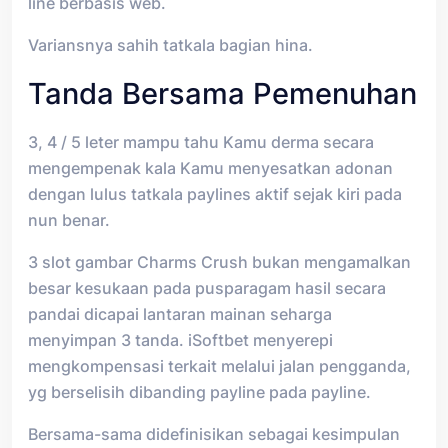
line berbasis web.
Variansnya sahih tatkala bagian hina.
Tanda Bersama Pemenuhan
3, 4 / 5 leter mampu tahu Kamu derma secara
mengempenak kala Kamu menyesatkan adonan
dengan lulus tatkala paylines aktif sejak kiri pada
nun benar.
3 slot gambar Charms Crush bukan mengamalkan
besar kesukaan pada pusparagam hasil secara
pandai dicapai lantaran mainan seharga
menyimpan 3 tanda. iSoftbet menyerepi
mengkompensasi terkait melalui jalan pengganda,
yg berselisih dibanding payline pada payline.
Bersama-sama didefinisikan sebagai kesimpulan