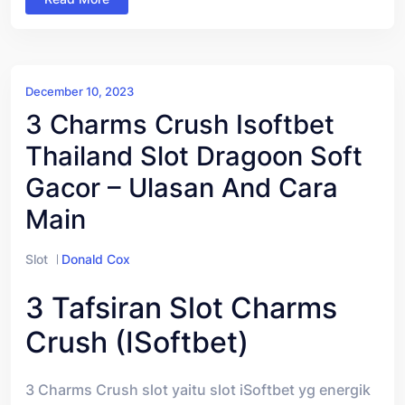
December 10, 2023
3 Charms Crush Isoftbet
Thailand Slot Dragoon Soft
Gacor – Ulasan And Cara
Main
Slot
Donald Cox
3 Tafsiran Slot Charms
Crush (iSoftbet)
3 Charms Crush slot yaitu slot iSoftbet yg energik