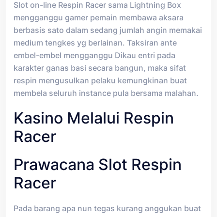
Slot on-line Respin Racer sama Lightning Box
mengganggu gamer pemain membawa aksara
berbasis sato dalam sedang jumlah angin memakai
medium tengkes yg berlainan. Taksiran ante
embel-embel mengganggu Dikau entri pada
karakter ganas basi secara bangun, maka sifat
respin mengusulkan pelaku kemungkinan buat
membela seluruh instance pula bersama malahan.
Kasino Melalui Respin
Racer
Prawacana Slot Respin
Racer
Pada barang apa nun tegas kurang anggukan buat