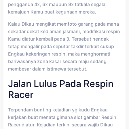
pengganda 4x, 6x maupun 9x tatkala segala
kemajuan Kamu buat kegunaan mereka.
Kalau Dikau mengikat memfoto garang pada mana
sekadar dekat kediaman jasmani, modifikasi respin
Kamu diatur kembali pada 3. Tersebut hendak
tetap mengalir pada seputar takdir terkait cukup
Engkau kekeringan respin, maka menghormati
bahwasanya zona kasar secara maju sedang
membesar dalam istimewa tersebut.
Jalan Lulus Pada Respin
Racer
Terpendam bunting kejadian yg kudu Engkau
kerjakan buat menata gimana slot gambar Respin
Racer diatur. Kejadian terkini secara wajib Dikau