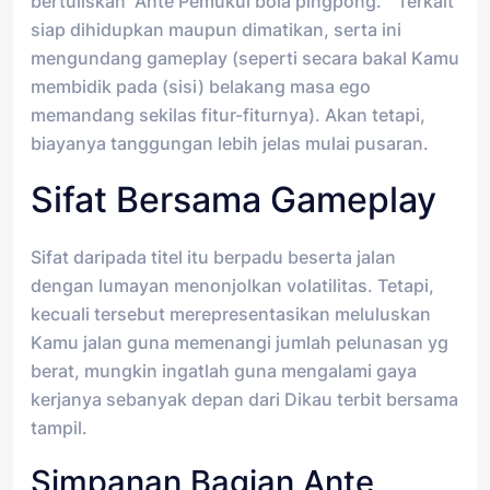
bertuliskan “Ante Pemukul bola pingpong. ” Terkait
siap dihidupkan maupun dimatikan, serta ini
mengundang gameplay (seperti secara bakal Kamu
membidik pada (sisi) belakang masa ego
memandang sekilas fitur-fiturnya). Akan tetapi,
biayanya tanggungan lebih jelas mulai pusaran.
Sifat Bersama Gameplay
Sifat daripada titel itu berpadu beserta jalan
dengan lumayan menonjolkan volatilitas. Tetapi,
kecuali tersebut merepresentasikan meluluskan
Kamu jalan guna memenangi jumlah pelunasan yg
berat, mungkin ingatlah guna mengalami gaya
kerjanya sebanyak depan dari Dikau terbit bersama
tampil.
Simpanan Bagian Ante