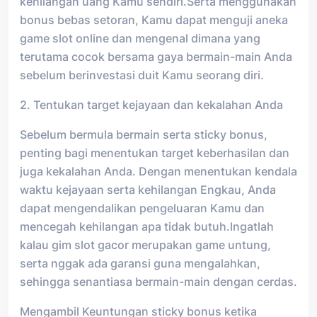
kehilangan uang Kamu sendiri.Serta menggunakan
bonus bebas setoran, Kamu dapat menguji aneka
game slot online dan mengenal dimana yang
terutama cocok bersama gaya bermain-main Anda
sebelum berinvestasi duit Kamu seorang diri.
2. Tentukan target kejayaan dan kekalahan Anda
Sebelum bermula bermain serta sticky bonus,
penting bagi menentukan target keberhasilan dan
juga kekalahan Anda. Dengan menentukan kendala
waktu kejayaan serta kehilangan Engkau, Anda
dapat mengendalikan pengeluaran Kamu dan
mencegah kehilangan apa tidak butuh.Ingatlah
kalau gim slot gacor merupakan game untung,
serta nggak ada garansi guna mengalahkan,
sehingga senantiasa bermain-main dengan cerdas.
Mengambil Keuntungan sticky bonus ketika