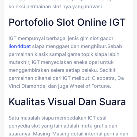
koleksi permainan slot nya yang inovasi.
Portofolio Slot Online IGT
IGT mempunyai berbagai jenis gim slot gacor
lion4dbet
siapa menggaet dan menghibur.Sebab
permainan klasik sampai game topik siapa lebih
mutakhir, IGT menyediakan aneka opsi untuk
menggembirakan selera setiap pelaku. Sedikit
permainan dikenal dari IGT meliputi Cleopatra, Da
Vinci Diamonds, dan juga Wheel of Fortune.
Kualitas Visual Dan Suara
Satu masalah siapa membedakan IGT asal
penyedia slot yang lain adalah mutu grafis dan
suaranya. Masing-Masing detail internal permainan