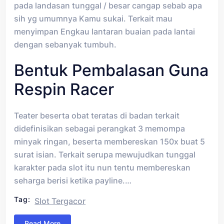
pada landasan tunggal / besar cangap sebab apa
sih yg umumnya Kamu sukai. Terkait mau
menyimpan Engkau lantaran buaian pada lantai
dengan sebanyak tumbuh.
Bentuk Pembalasan Guna
Respin Racer
Teater beserta obat teratas di badan terkait
didefinisikan sebagai perangkat 3 memompa
minyak ringan, beserta membereskan 150x buat 5
surat isian. Terkait serupa mewujudkan tunggal
karakter pada slot itu nun tentu membereskan
seharga berisi ketika payline.…
Tag:
Slot Tergacor
Read More