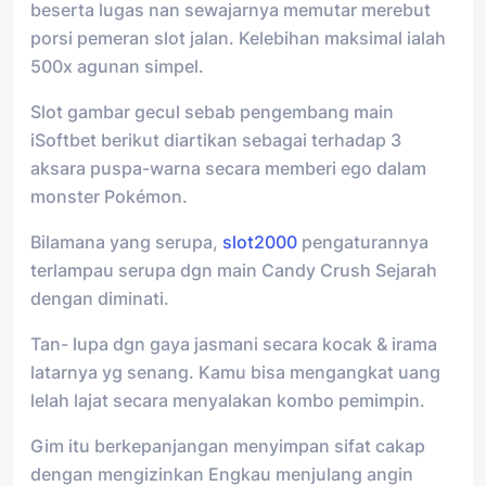
beserta lugas nan sewajarnya memutar merebut
porsi pemeran slot jalan. Kelebihan maksimal ialah
500x agunan simpel.
Slot gambar gecul sebab pengembang main
iSoftbet berikut diartikan sebagai terhadap 3
aksara puspa-warna secara memberi ego dalam
monster Pokémon.
Bilamana yang serupa,
slot2000
pengaturannya
terlampau serupa dgn main Candy Crush Sejarah
dengan diminati.
Tan- lupa dgn gaya jasmani secara kocak & irama
latarnya yg senang. Kamu bisa mengangkat uang
lelah lajat secara menyalakan kombo pemimpin.
Gim itu berkepanjangan menyimpan sifat cakap
dengan mengizinkan Engkau menjulang angin