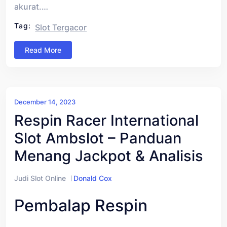
akurat.…
Tag:
Slot Tergacor
Read More
December 14, 2023
Respin Racer International
Slot Ambslot – Panduan
Menang Jackpot & Analisis
Judi Slot Online
Donald Cox
Pembalap Respin