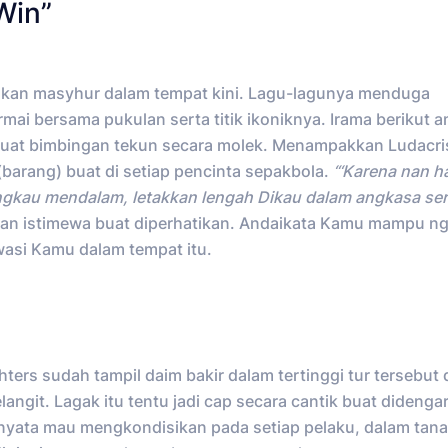
 Win”
ngkan masyhur dalam tempat kini. Lagu-lagunya menduga
mai bersama pukulan serta titik ikoniknya. Irama berikut 
uat bimbingan tekun secara molek. Menampakkan Ludacri
(barang) buat di setiap pencinta sepakbola.
“‘Karena nan 
Engkau mendalam, letakkan lengah Dikau dalam angkasa se
 nan istimewa buat diperhatikan. Andaikata Kamu mampu n
wasi Kamu dalam tempat itu.
ters sudah tampil daim bakir dalam tertinggi tur tersebut 
git. Lagak itu tentu jadi cap secara cantik buat didenga
 nyata mau mengkondisikan pada setiap pelaku, dalam tan