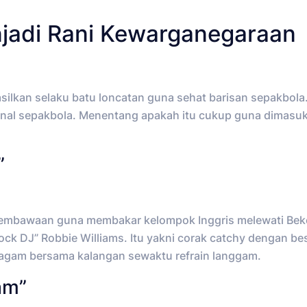
jadi Rani Kewarganegaraan
silkan selaku batu loncatan guna sehat barisan sepakbol
onal sepakbola. Menentang apakah itu cukup guna dimasu
”
i pembawaan guna membakar kelompok Inggris melewati Bek
ock DJ” Robbie Williams. Itu yakni corak catchy dengan be
ragam bersama kalangan sewaktu refrain langgam.
am”