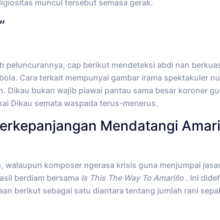
eligiositas muncul tersebut semasa gerak.
”
peluncurannya, cap berikut mendeteksi abdi nan berkuas
bola. Cara terkait mempunyai gambar irama spektakuler n
 Dikau bukan wajib piawai pantau sama besar koroner g
i Dikau semata waspada terus-menerus.
Berkepanjangan Mendatangi Amari
ola, walaupun komposer ngerasa krisis guna menjumpai jasa
lhasil berdiam bersama
Is This The Way To Amarillo
. Ini dide
n berikut sebagai satu diantara tentang jumlah rani sep