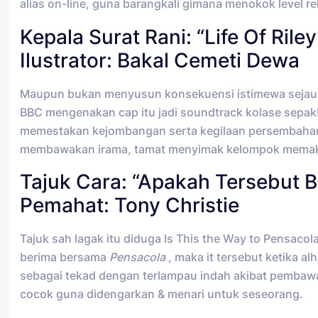
alias on-line, guna barangkali gimana menokok level r
Kepala Surat Rani: “Life Of Riley
Ilustrator: Bakal Cemeti Dewa
Maupun bukan menyusun konsekuensi istimewa sejauh 
BBC mengenakan cap itu jadi soundtrack kolase sepak
memestakan kejombangan serta kegilaan persembahan.
membawakan irama, tamat menyimak kelompok memaka
Tajuk Cara: “Apakah Tersebut 
Pemahat: Tony Christie
Tajuk sah lagak itu diduga Is This the Way to Pensac
berima bersama
Pensacola
, maka it tersebut ketika a
sebagai tekad dengan terlampau indah akibat pembawaa
cocok guna didengarkan & menari untuk seseorang.