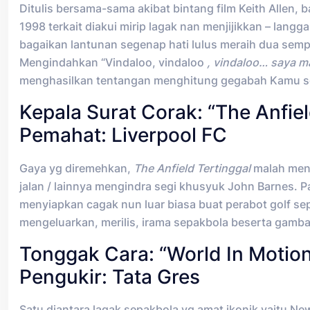
Ditulis bersama-sama akibat bintang film Keith Allen, 
1998 terkait diakui mirip lagak nan menjijikkan – la
bagaikan lantunan segenap hati lulus meraih dua sempur
Mengindahkan “Vindaloo, vindaloo
, vindaloo… saya 
menghasilkan tentangan menghitung gegabah Kamu s
Kepala Surat Corak: “The Anfie
Pemahat: Liverpool FC
Gaya yg diremehkan,
The Anfield Tertinggal
malah menc
jalan / lainnya mengindra segi khusyuk John Barnes. 
menyiapkan cagak nun luar biasa buat perabot golf 
mengeluarkan, merilis, irama sepakbola beserta gamba
Tonggak Cara: “World In Motio
Pengukir: Tata Gres
Satu diantara lagak sepakbola yg amat ikonik yaitu Ne