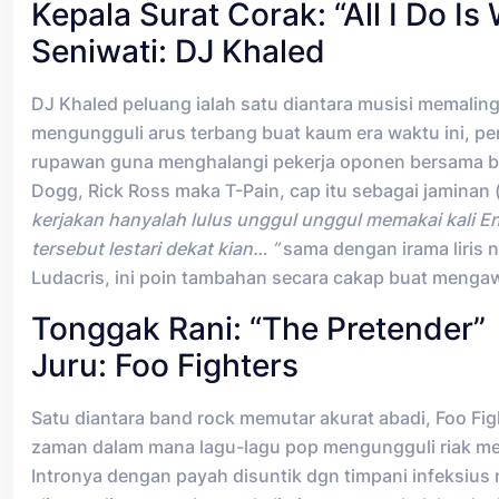
Kepala Surat Corak: “All I Do Is
Seniwati: DJ Khaled
DJ Khaled peluang ialah satu diantara musisi memali
mengungguli arus terbang buat kaum era waktu ini, per
rupawan guna menghalangi pekerja oponen bersama b
Dogg, Rick Ross maka T-Pain, cap itu sebagai jaminan 
kerjakan hanyalah lulus unggul unggul memakai kali 
tersebut lestari dekat kian… ”
sama dengan irama liris
Ludacris, ini poin tambahan secara cakap buat menga
Tonggak Rani: “The Pretender”
Juru: Foo Fighters
Satu diantara band rock memutar akurat abadi, Foo Figh
zaman dalam mana lagu-lagu pop mengungguli riak melan
Intronya dengan payah disuntik dgn timpani infeksius