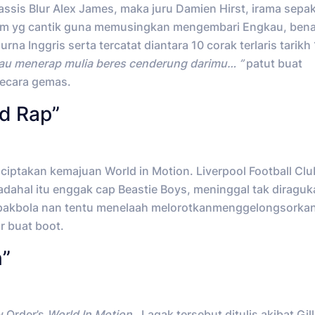
bassis Blur Alex James, maka juru Damien Hirst, irama sepak
nggam yg cantik guna memusingkan mengembari Engkau, bena
na Inggris serta tercatat diantara 10 corak terlaris tarikh
mau menerap mulia beres cenderung darimu… ”
patut buat
ecara gemas.
ld Rap”
iptakan kemajuan World in Motion. Liverpool Football Clu
Padahal itu enggak cap Beastie Boys, meninggal tak diragu
sepakbola nan tentu menelaah melorotkanmenggelongsorkan
r buat boot.
n”
w Order’s
World In Motion
. Lagak tersebut ditulis akibat Gil