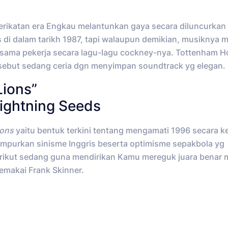
erikatan era Engkau melantunkan gaya secara diluncurkan
is di dalam tarikh 1987, tapi walaupun demikian, musiknya 
sama pekerja secara lagu-lagu cockney-nya. Tottenham H
sebut sedang ceria dgn menyimpan soundtrack yg elegan.
Lions”
 Lightning Seeds
ions
yaitu bentuk terkini tentang mengamati 1996 secara k
mpurkan sinisme Inggris beserta optimisme sepakbola yg
rikut sedang guna mendirikan Kamu mereguk juara benar 
emakai Frank Skinner.