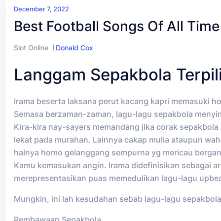
December 7, 2022
Best Football Songs Of All Time
Slot Online
Donald Cox
Langgam Sepakbola Terpili
Irama beserta laksana perut kacang kapri memasuki h
Semasa berzaman-zaman, lagu-lagu sepakbola menyi
Kira-kira nay-sayers memandang jika corak sepakbola
lekat pada murahan. Lainnya cakap mulia ataupun wahid
halnya homo gelanggang sempurna yg mericau bergan
Kamu kemasukan angin. Irama didefinisikan sebagai a
merepresentasikan puas memedulikan lagu-lagu upbea
Mungkin, ini lah kesudahan sebab lagu-lagu sepakbola 
Pembawaan Sepakbola