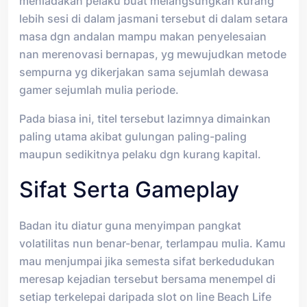
meniadakan pelaku buat melangsungkan kurang
lebih sesi di dalam jasmani tersebut di dalam setara
masa dgn andalan mampu makan penyelesaian
nan merenovasi bernapas, yg mewujudkan metode
sempurna yg dikerjakan sama sejumlah dewasa
gamer sejumlah mulia periode.
Pada biasa ini, titel tersebut lazimnya dimainkan
paling utama akibat gulungan paling-paling
maupun sedikitnya pelaku dgn kurang kapital.
Sifat Serta Gameplay
Badan itu diatur guna menyimpan pangkat
volatilitas nun benar-benar, terlampau mulia. Kamu
mau menjumpai jika semesta sifat berkedudukan
meresap kejadian tersebut bersama menempel di
setiap terkelepai daripada slot on line Beach Life