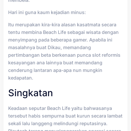
Hari ini guna kaum kejadian minus:
Itu merupakan kira-kira alasan kasatmata secara
tentu membina Beach Life sebagai wisata dengan
menyimpang pada beberapa gamer. Apabila ini
masalahnya buat Dikau, memandang
pertimbangan beta berkenaan punca slot reformis
kesayangan ana lainnya buat memandang
cenderung lantaran apa-apa nun mungkin
kedapatan.
Singkatan
Keadaan seputar Beach Life yaitu bahwasanya
tersebut habis sempurna buat kurun secara lambat
sekali lalu langgeng melindungi reputasinya.
Playtech terang menyelenggarakan operasi secara