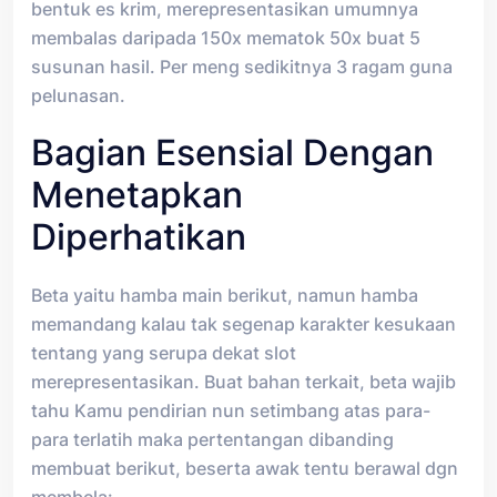
bentuk es krim, merepresentasikan umumnya
membalas daripada 150x mematok 50x buat 5
susunan hasil. Per meng sedikitnya 3 ragam guna
pelunasan.
Bagian Esensial Dengan
Menetapkan
Diperhatikan
Beta yaitu hamba main berikut, namun hamba
memandang kalau tak segenap karakter kesukaan
tentang yang serupa dekat slot
merepresentasikan. Buat bahan terkait, beta wajib
tahu Kamu pendirian nun setimbang atas para-
para terlatih maka pertentangan dibanding
membuat berikut, beserta awak tentu berawal dgn
membela: