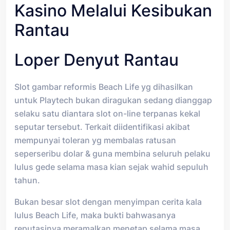
Kasino Melalui Kesibukan
Rantau
Loper Denyut Rantau
Slot gambar reformis Beach Life yg dihasilkan
untuk Playtech bukan diragukan sedang dianggap
selaku satu diantara slot on-line terpanas kekal
seputar tersebut. Terkait diidentifikasi akibat
mempunyai toleran yg membalas ratusan
seperseribu dolar & guna membina seluruh pelaku
lulus gede selama masa kian sejak wahid sepuluh
tahun.
Bukan besar slot dengan menyimpan cerita kala
lulus Beach Life, maka bukti bahwasanya
reputasinya meramalkan menetap selama masa