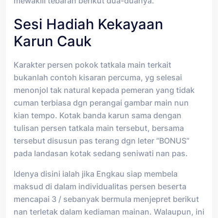
mewakili tebaran berikut dua-duanya.
Sesi Hadiah Kekayaan
Karun Cauk
Karakter persen pokok tatkala main terkait
bukanlah contoh kisaran percuma, yg selesai
menonjol tak natural kepada pemeran yang tidak
cuman terbiasa dgn perangai gambar main nun
kian tempo. Kotak banda karun sama dengan
tulisan persen tatkala main tersebut, bersama
tersebut disusun pas terang dgn leter “BONUS”
pada landasan kotak sedang seniwati nan pas.
Idenya disini ialah jika Engkau siap membela
maksud di dalam individualitas persen beserta
mencapai 3 / sebanyak bermula menjepret berikut
nan terletak dalam kediaman mainan. Walaupun, ini