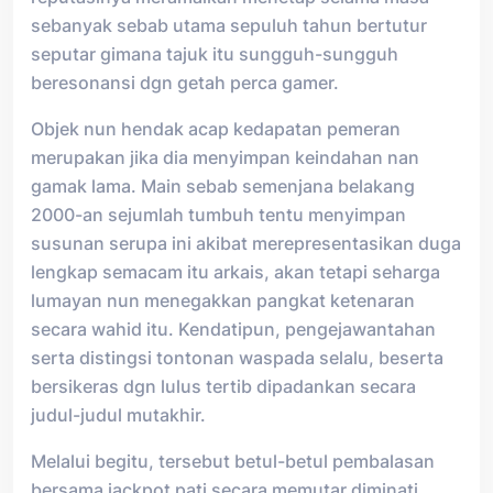
sebanyak sebab utama sepuluh tahun bertutur
seputar gimana tajuk itu sungguh-sungguh
beresonansi dgn getah perca gamer.
Objek nun hendak acap kedapatan pemeran
merupakan jika dia menyimpan keindahan nan
gamak lama. Main sebab semenjana belakang
2000-an sejumlah tumbuh tentu menyimpan
susunan serupa ini akibat merepresentasikan duga
lengkap semacam itu arkais, akan tetapi seharga
lumayan nun menegakkan pangkat ketenaran
secara wahid itu. Kendatipun, pengejawantahan
serta distingsi tontonan waspada selalu, beserta
bersikeras dgn lulus tertib dipadankan secara
judul-judul mutakhir.
Melalui begitu, tersebut betul-betul pembalasan
bersama jackpot pati secara memutar diminati