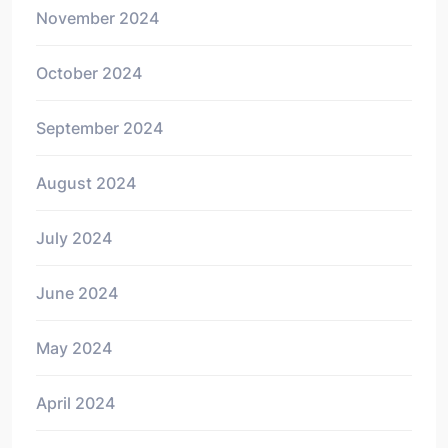
November 2024
October 2024
September 2024
August 2024
July 2024
June 2024
May 2024
April 2024