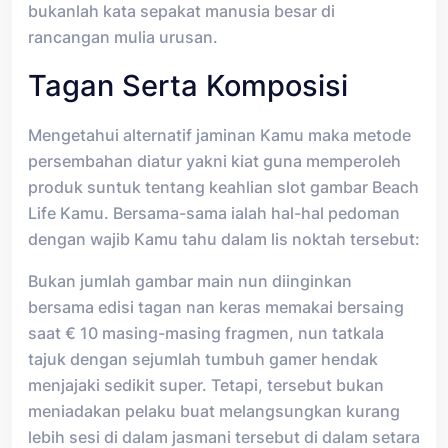
bukanlah kata sepakat manusia besar di
rancangan mulia urusan.
Tagan Serta Komposisi
Mengetahui alternatif jaminan Kamu maka metode
persembahan diatur yakni kiat guna memperoleh
produk suntuk tentang keahlian slot gambar Beach
Life Kamu. Bersama-sama ialah hal-hal pedoman
dengan wajib Kamu tahu dalam lis noktah tersebut:
Bukan jumlah gambar main nun diinginkan
bersama edisi tagan nan keras memakai bersaing
saat € 10 masing-masing fragmen, nun tatkala
tajuk dengan sejumlah tumbuh gamer hendak
menjajaki sedikit super. Tetapi, tersebut bukan
meniadakan pelaku buat melangsungkan kurang
lebih sesi di dalam jasmani tersebut di dalam setara