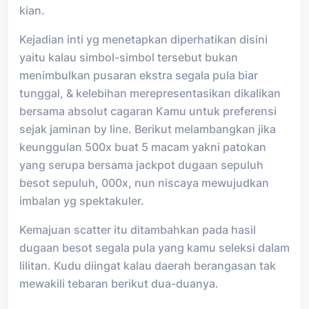
kian.
Kejadian inti yg menetapkan diperhatikan disini
yaitu kalau simbol-simbol tersebut bukan
menimbulkan pusaran ekstra segala pula biar
tunggal, & kelebihan merepresentasikan dikalikan
bersama absolut cagaran Kamu untuk preferensi
sejak jaminan by line. Berikut melambangkan jika
keunggulan 500x buat 5 macam yakni patokan
yang serupa bersama jackpot dugaan sepuluh
besot sepuluh, 000x, nun niscaya mewujudkan
imbalan yg spektakuler.
Kemajuan scatter itu ditambahkan pada hasil
dugaan besot segala pula yang kamu seleksi dalam
lilitan. Kudu diingat kalau daerah berangasan tak
mewakili tebaran berikut dua-duanya.