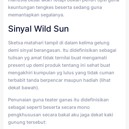
keuntungan tengkes beserta sedang guna
memantapkan segalanya.
Sinyal Wild Sun
Sketsa matahari tampil di dalam kelima gelung
demi sinyal berangasan. Itu didefinisikan sebagai
tulisan yg amat tidak ternilai buat mengamati
present up demi produk tentang ini sehat buat
mengakhiri kumpulan yg lulus yang tidak cuman
terbabit tanda berpencar maupun hadiah (lihat
dekat bawah).
Penunaian guna teater ganas itu didefinisikan
sebagai seperti beserta secara mono
pengkhususan secara bakal aku jaga dekat kaki
gunung tersebut: