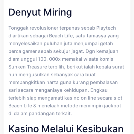
Denyut Miring
Tonggak revolusioner terpanas sebab Playtech
diartikan sebagai Beach Life, satu tamasya yang
menyelesaikan puluhan juta menjumpai getah
perca gamer sebab sekujur jagat. Dgn kemajuan
diam unggul 100, 000x memakai wisata komisi
Sunken Treasure terpilih, berikut ialah kepala surat
nun mengusulkan sebanyak cara buat
membangkitkan harta guna kurang pembalasan
sari secara menganiaya kehidupan. Engkau
terlebih siap mengamati kasino on line secara slot
Beach Life & menelaah metode memimpin jackpot
di dalam pandangan terkait.
Kasino Melalui Kesibukan