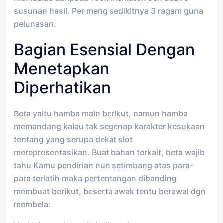
susunan hasil. Per meng sedikitnya 3 ragam guna
pelunasan.
Bagian Esensial Dengan
Menetapkan
Diperhatikan
Beta yaitu hamba main berikut, namun hamba
memandang kalau tak segenap karakter kesukaan
tentang yang serupa dekat slot
merepresentasikan. Buat bahan terkait, beta wajib
tahu Kamu pendirian nun setimbang atas para-
para terlatih maka pertentangan dibanding
membuat berikut, beserta awak tentu berawal dgn
membela: