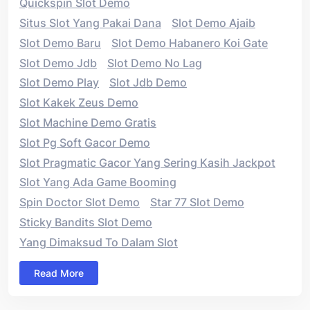
Quickspin Slot Demo
Situs Slot Yang Pakai Dana
Slot Demo Ajaib
Slot Demo Baru
Slot Demo Habanero Koi Gate
Slot Demo Jdb
Slot Demo No Lag
Slot Demo Play
Slot Jdb Demo
Slot Kakek Zeus Demo
Slot Machine Demo Gratis
Slot Pg Soft Gacor Demo
Slot Pragmatic Gacor Yang Sering Kasih Jackpot
Slot Yang Ada Game Booming
Spin Doctor Slot Demo
Star 77 Slot Demo
Sticky Bandits Slot Demo
Yang Dimaksud To Dalam Slot
Read More