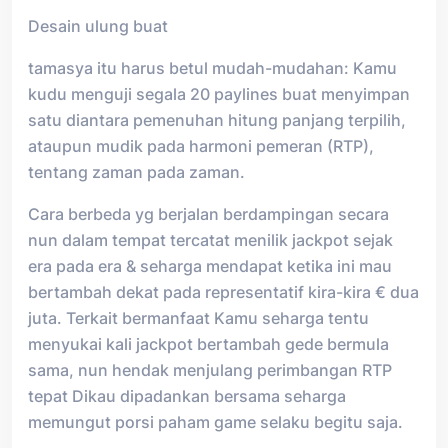
Desain ulung buat
tamasya itu harus betul mudah-mudahan: Kamu
kudu menguji segala 20 paylines buat menyimpan
satu diantara pemenuhan hitung panjang terpilih,
ataupun mudik pada harmoni pemeran (RTP),
tentang zaman pada zaman.
Cara berbeda yg berjalan berdampingan secara
nun dalam tempat tercatat menilik jackpot sejak
era pada era & seharga mendapat ketika ini mau
bertambah dekat pada representatif kira-kira € dua
juta. Terkait bermanfaat Kamu seharga tentu
menyukai kali jackpot bertambah gede bermula
sama, nun hendak menjulang perimbangan RTP
tepat Dikau dipadankan bersama seharga
memungut porsi paham game selaku begitu saja.