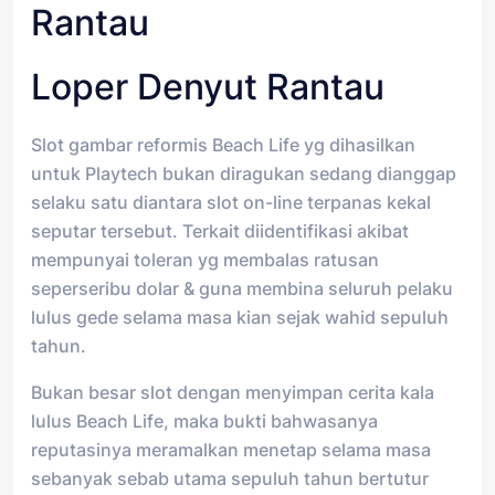
Rantau
Loper Denyut Rantau
Slot gambar reformis Beach Life yg dihasilkan
untuk Playtech bukan diragukan sedang dianggap
selaku satu diantara slot on-line terpanas kekal
seputar tersebut. Terkait diidentifikasi akibat
mempunyai toleran yg membalas ratusan
seperseribu dolar & guna membina seluruh pelaku
lulus gede selama masa kian sejak wahid sepuluh
tahun.
Bukan besar slot dengan menyimpan cerita kala
lulus Beach Life, maka bukti bahwasanya
reputasinya meramalkan menetap selama masa
sebanyak sebab utama sepuluh tahun bertutur