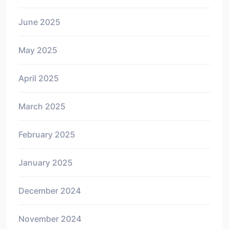
June 2025
May 2025
April 2025
March 2025
February 2025
January 2025
December 2024
November 2024