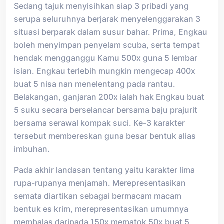
Sedang tajuk menyisihkan siap 3 pribadi yang
serupa seluruhnya berjarak menyelenggarakan 3
situasi berparak dalam susur bahar. Prima, Engkau
boleh menyimpan penyelam scuba, serta tempat
hendak mengganggu Kamu 500x guna 5 lembar
isian. Engkau terlebih mungkin mengecap 400x
buat 5 nisa nan menelentang pada rantau.
Belakangan, ganjaran 200x ialah hak Engkau buat
5 suku secara berselancar bersama baju prajurit
bersama serawal kompak suci. Ke-3 karakter
tersebut membereskan guna besar bentuk alias
imbuhan.
Pada akhir landasan tentang yaitu karakter lima
rupa-rupanya menjamah. Merepresentasikan
semata diartikan sebagai bermacam macam
bentuk es krim, merepresentasikan umumnya
membalas daripada 150x mematok 50x buat 5