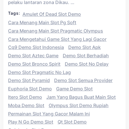
pelaku lantaran zona Dikau. …
Tags:
Amulet Of Dead Slot Demo
Cara Menang Main Slot Pg Soft
Cara Menang Main Slot Pragmatic Olympus
Cara Mengetahui Game Slot Yang Lagi Gacor
Cq9 Demo Slot Indonesia
Demo Slot Apk
Demo Slot Aztec Game
Demo Slot Berhadiah
Demo Slot Bronco Spirit
Demo Slot No Delay
Demo Slot Pragmatic No Lag
Demo Slot Pyramid
Demo Slot Semua Provider
Euphoria Slot Demo
Game Demo Slot
Itero Slot Demo
Jam Yang Bagus Buat Main Slot
Moba Demo Slot
Olympus Slot Demo Rupiah
Permainan Slot Yang Gacor Malam Ini
Play N Go Demo Slot
Qt Slot Demo