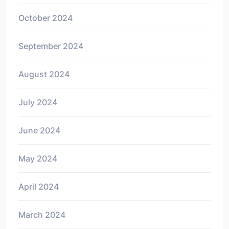
October 2024
September 2024
August 2024
July 2024
June 2024
May 2024
April 2024
March 2024