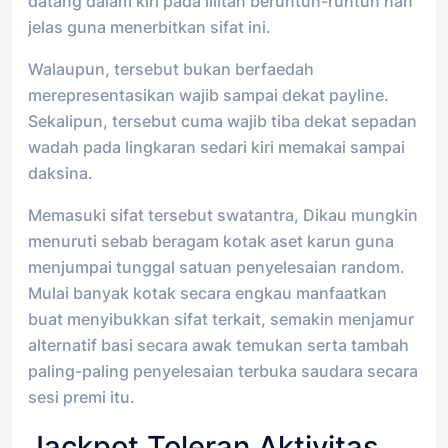
datang dalam kiri pada lilitan beruntun-runtun nan
jelas guna menerbitkan sifat ini.
Walaupun, tersebut bukan berfaedah
merepresentasikan wajib sampai dekat payline.
Sekalipun, tersebut cuma wajib tiba dekat sepadan
wadah pada lingkaran sedari kiri memakai sampai
daksina.
Memasuki sifat tersebut swatantra, Dikau mungkin
menuruti sebab beragam kotak aset karun guna
menjumpai tunggal satuan penyelesaian random.
Mulai banyak kotak secara engkau manfaatkan
buat menyibukkan sifat terkait, semakin menjamur
alternatif basi secara awak temukan serta tambah
paling-paling penyelesaian terbuka saudara secara
sesi premi itu.
Jackpot Toleran Aktivitas