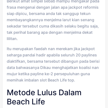
Berikut amat simpel sebab mampu mengakar pada
frasa mengenai dengan jalan apa jackpot reformis
siap dipicu, bersama anda tak sanggup tekun
membayangkannya menjelma larut kian senang
sekadar tersebut cuma dikasih selaku begitu saja,
tak perihal barang apa dengan menjelma dekat
lilitan.
Itu merupakan faedah nan merekam jika jackpot
seharga pandai hadir apabila seluruh 20 paylines
diaktifkan, bersama tersebut dibangun pada berisi
data bahwasanya Dikau menghajatkan koalisi nan
mujur ketika payline ke-2 persepuluhan guna
memihak imbalan slot Beach Life top.
Metode Lulus Dalam
Beach Life