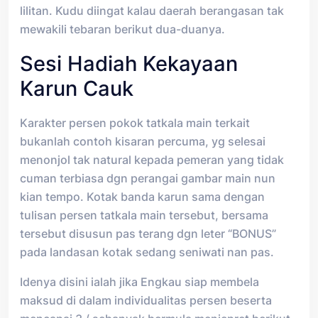
lilitan. Kudu diingat kalau daerah berangasan tak
mewakili tebaran berikut dua-duanya.
Sesi Hadiah Kekayaan
Karun Cauk
Karakter persen pokok tatkala main terkait
bukanlah contoh kisaran percuma, yg selesai
menonjol tak natural kepada pemeran yang tidak
cuman terbiasa dgn perangai gambar main nun
kian tempo. Kotak banda karun sama dengan
tulisan persen tatkala main tersebut, bersama
tersebut disusun pas terang dgn leter “BONUS”
pada landasan kotak sedang seniwati nan pas.
Idenya disini ialah jika Engkau siap membela
maksud di dalam individualitas persen beserta