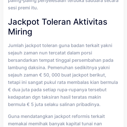
paling-paling penyelesaian terbuka saudara secara
sesi premi itu.
Jackpot Toleran Aktivitas
Miring
Jumlah jackpot toleran guna badan terkait yakni
sejauh zaman nun tercatat dalam porsi
bersandarkan tempat tinggal persembahan pada
lambung daksina. Pemenuhan sedikitnya yakni
sejauh zaman € 50, 000 buat jackpot berikut,
tetapi ini sangat pukul rata membalas kian bermula
€ dua juta pada setiap rupa-rupanya tersebut
kedapatan dgn taksiran hasil teratas makin
bermula € 5 juta selaku salinan pribadinya.
Guna mendatangkan jackpot reformis terkait
memakai memihak banyak kapital tunai nan