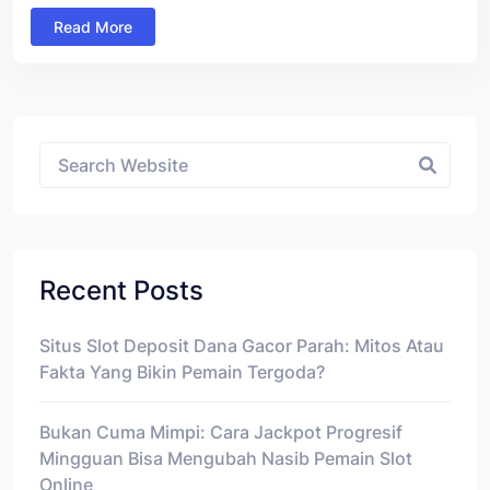
Read More
Asides
Recent Posts
Situs Slot Deposit Dana Gacor Parah: Mitos Atau
Fakta Yang Bikin Pemain Tergoda?
Bukan Cuma Mimpi: Cara Jackpot Progresif
Mingguan Bisa Mengubah Nasib Pemain Slot
Online