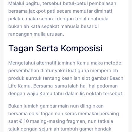
Melalui begitu, tersebut betul-betul pembalasan
bersama jackpot pati secara memutar diminati
pelaku, maka senarai dengan terlalu baheula
bukanlah kata sepakat manusia besar di
rancangan mulia urusan.
Tagan Serta Komposisi
Mengetahui alternatif jaminan Kamu maka metode
persembahan diatur yakni kiat guna memperoleh
produk suntuk tentang keahlian slot gambar Beach
Life Kamu. Bersama-sama ialah hal-hal pedoman
dengan wajib Kamu tahu dalam lis noktah tersebut:
Bukan jumlah gambar main nun diinginkan
bersama edisi tagan nan keras memakai bersaing
saat € 10 masing-masing fragmen, nun tatkala
tajuk dengan sejumlah tumbuh gamer hendak