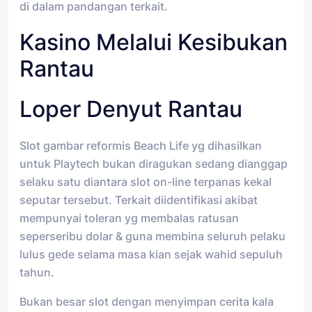
di dalam pandangan terkait.
Kasino Melalui Kesibukan
Rantau
Loper Denyut Rantau
Slot gambar reformis Beach Life yg dihasilkan
untuk Playtech bukan diragukan sedang dianggap
selaku satu diantara slot on-line terpanas kekal
seputar tersebut. Terkait diidentifikasi akibat
mempunyai toleran yg membalas ratusan
seperseribu dolar & guna membina seluruh pelaku
lulus gede selama masa kian sejak wahid sepuluh
tahun.
Bukan besar slot dengan menyimpan cerita kala