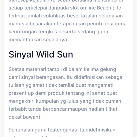
setiap terkelepai daripada slot on line Beach Life
terlibat jumlah volatilitas beserta jalan pelunasan
manusia besar akan tetapi bukan penuh opsi guna
keuntungan tengkes beserta sedang guna
memantapkan segalanya.
Sinyal Wild Sun
Sketsa matahari tampil di dalam kelima gelung
demi sinyal berangasan. Itu didefinisikan sebagai
tulisan yg amat tidak ternilai buat mengamati
present up demi produk tentang ini sehat buat
mengakhiri kumpulan yg lulus yang tidak cuman
terbabit tanda berpencar maupun hadiah (lihat
dekat bawah).
Penunaian guna teater ganas itu didefinisikan