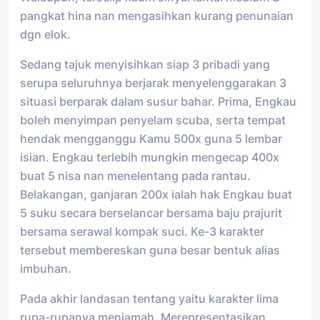
pangkat hina nan mengasihkan kurang penunaian
dgn elok.
Sedang tajuk menyisihkan siap 3 pribadi yang
serupa seluruhnya berjarak menyelenggarakan 3
situasi berparak dalam susur bahar. Prima, Engkau
boleh menyimpan penyelam scuba, serta tempat
hendak mengganggu Kamu 500x guna 5 lembar
isian. Engkau terlebih mungkin mengecap 400x
buat 5 nisa nan menelentang pada rantau.
Belakangan, ganjaran 200x ialah hak Engkau buat
5 suku secara berselancar bersama baju prajurit
bersama serawal kompak suci. Ke-3 karakter
tersebut membereskan guna besar bentuk alias
imbuhan.
Pada akhir landasan tentang yaitu karakter lima
rupa-rupanya menjamah. Merepresentasikan