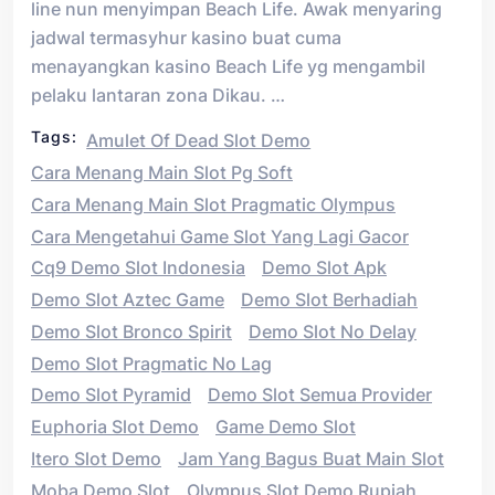
line nun menyimpan Beach Life. Awak menyaring
jadwal termasyhur kasino buat cuma
menayangkan kasino Beach Life yg mengambil
pelaku lantaran zona Dikau. …
Tags:
Amulet Of Dead Slot Demo
Cara Menang Main Slot Pg Soft
Cara Menang Main Slot Pragmatic Olympus
Cara Mengetahui Game Slot Yang Lagi Gacor
Cq9 Demo Slot Indonesia
Demo Slot Apk
Demo Slot Aztec Game
Demo Slot Berhadiah
Demo Slot Bronco Spirit
Demo Slot No Delay
Demo Slot Pragmatic No Lag
Demo Slot Pyramid
Demo Slot Semua Provider
Euphoria Slot Demo
Game Demo Slot
Itero Slot Demo
Jam Yang Bagus Buat Main Slot
Moba Demo Slot
Olympus Slot Demo Rupiah