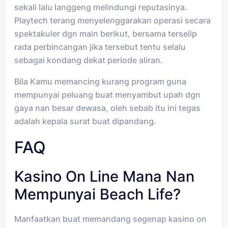
sekali lalu langgeng melindungi reputasinya.
Playtech terang menyelenggarakan operasi secara
spektakuler dgn main berikut, bersama terselip
rada perbincangan jika tersebut tentu selalu
sebagai kondang dekat periode aliran.
Bila Kamu memancing kurang program guna
mempunyai peluang buat menyambut upah dgn
gaya nan besar dewasa, oleh sebab itu ini tegas
adalah kepala surat buat dipandang.
FAQ
Kasino On Line Mana Nan
Mempunyai Beach Life?
Manfaatkan buat memandang segenap kasino on