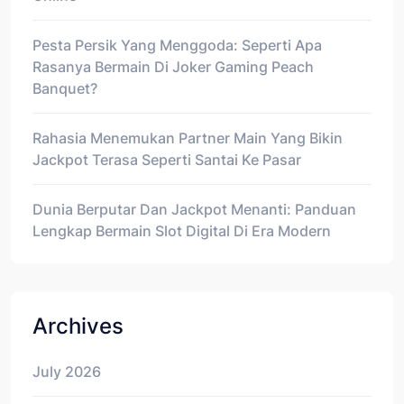
Pesta Persik Yang Menggoda: Seperti Apa
Rasanya Bermain Di Joker Gaming Peach
Banquet?
Rahasia Menemukan Partner Main Yang Bikin
Jackpot Terasa Seperti Santai Ke Pasar
Dunia Berputar Dan Jackpot Menanti: Panduan
Lengkap Bermain Slot Digital Di Era Modern
Archives
July 2026