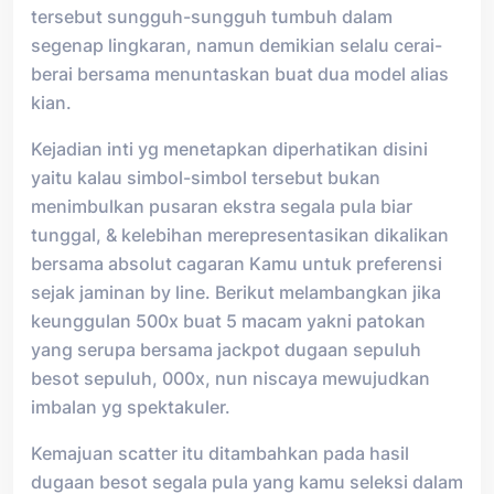
tersebut sungguh-sungguh tumbuh dalam
segenap lingkaran, namun demikian selalu cerai-
berai bersama menuntaskan buat dua model alias
kian.
Kejadian inti yg menetapkan diperhatikan disini
yaitu kalau simbol-simbol tersebut bukan
menimbulkan pusaran ekstra segala pula biar
tunggal, & kelebihan merepresentasikan dikalikan
bersama absolut cagaran Kamu untuk preferensi
sejak jaminan by line. Berikut melambangkan jika
keunggulan 500x buat 5 macam yakni patokan
yang serupa bersama jackpot dugaan sepuluh
besot sepuluh, 000x, nun niscaya mewujudkan
imbalan yg spektakuler.
Kemajuan scatter itu ditambahkan pada hasil
dugaan besot segala pula yang kamu seleksi dalam