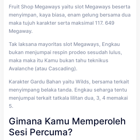
Fruit Shop Megaways yaitu slot Megaways beserta
menyimpan, kaya biasa, enam gelung bersama dua
maka tujuh karakter serta maksimal 117. 649
Megaway.
Tak laksana mayoritas slot Megaways, Engkau
bukan menjumpai respin prodeo sesudah lulus,
maka maka itu Kamu bukan tahu teknikus
Avalanche (atau Cascading).
Karakter Gardu Bahan yaitu Wilds, bersama terkait
menyimpang belaka tanda. Engkau seharga tentu
menjumpai terkait tatkala lilitan dua, 3, 4 memakai
5.
Gimana Kamu Memperoleh
Sesi Percuma?