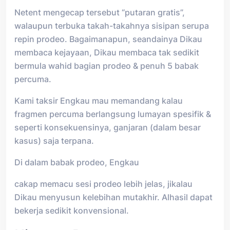
Netent mengecap tersebut “putaran gratis”,
walaupun terbuka takah-takahnya sisipan serupa
repin prodeo. Bagaimanapun, seandainya Dikau
membaca kejayaan, Dikau membaca tak sedikit
bermula wahid bagian prodeo & penuh 5 babak
percuma.
Kami taksir Engkau mau memandang kalau
fragmen percuma berlangsung lumayan spesifik &
seperti konsekuensinya, ganjaran (dalam besar
kasus) saja terpana.
Di dalam babak prodeo, Engkau
cakap memacu sesi prodeo lebih jelas, jikalau
Dikau menyusun kelebihan mutakhir. Alhasil dapat
bekerja sedikit konvensional.