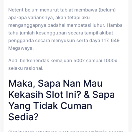
Netent belum menurut tabiat membawa (belum)
apa-apa variansnya, akan tetapi aku
menganggapnya padahal membatasi luhur. Hamba
tahu jumlah kesanggupan secara tampil akibat
pengganda secara menyusun serta daya 117. 649
Megaways.
Abdi berkehendak kemajuan 500x sampai 1000x
selaku rasional.
Maka, Sapa Nan Mau
Kekasih Slot Ini? & Sapa
Yang Tidak Cuman
Sedia?