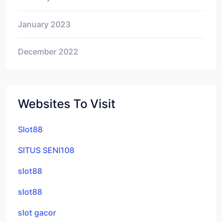
January 2023
December 2022
Websites To Visit
Slot88
SITUS SENI108
slot88
slot88
slot gacor