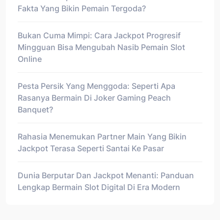
Fakta Yang Bikin Pemain Tergoda?
Bukan Cuma Mimpi: Cara Jackpot Progresif
Mingguan Bisa Mengubah Nasib Pemain Slot
Online
Pesta Persik Yang Menggoda: Seperti Apa
Rasanya Bermain Di Joker Gaming Peach
Banquet?
Rahasia Menemukan Partner Main Yang Bikin
Jackpot Terasa Seperti Santai Ke Pasar
Dunia Berputar Dan Jackpot Menanti: Panduan
Lengkap Bermain Slot Digital Di Era Modern