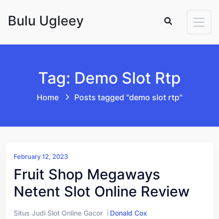
Skip to content
Bulu Ugleey
Tag: Demo Slot Rtp
Home
Posts tagged "demo slot rtp"
February 12, 2023
Fruit Shop Megaways
Netent Slot Online Review
Situs Judi Slot Online Gacor
Donald Cox