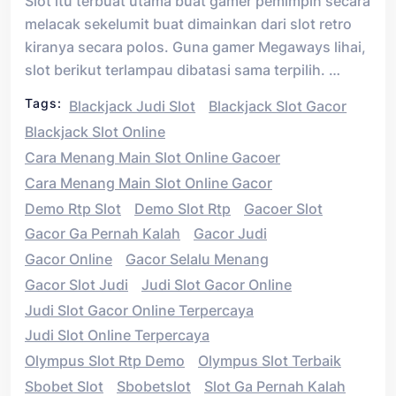
Slot itu terbuat utama buat gamer pemimpin secara
melacak sekelumit buat dimainkan dari slot retro
kiranya secara polos. Guna gamer Megaways lihai,
slot berikut terlampau dibatasi sama terpilih. …
Tags:
Blackjack Judi Slot
Blackjack Slot Gacor
Blackjack Slot Online
Cara Menang Main Slot Online Gacoer
Cara Menang Main Slot Online Gacor
Demo Rtp Slot
Demo Slot Rtp
Gacoer Slot
Gacor Ga Pernah Kalah
Gacor Judi
Gacor Online
Gacor Selalu Menang
Gacor Slot Judi
Judi Slot Gacor Online
Judi Slot Gacor Online Terpercaya
Judi Slot Online Terpercaya
Olympus Slot Rtp Demo
Olympus Slot Terbaik
Sbobet Slot
Sbobetslot
Slot Ga Pernah Kalah