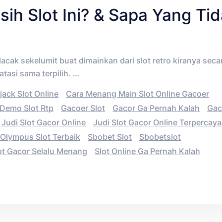
h Slot Ini? & Sapa Yang Ti
cak sekelumit buat dimainkan dari slot retro kiranya seca
tasi sama terpilih. …
jack Slot Online
Cara Menang Main Slot Online Gacoer
Demo Slot Rtp
Gacoer Slot
Gacor Ga Pernah Kalah
Gac
Judi Slot Gacor Online
Judi Slot Gacor Online Terpercaya
Olympus Slot Terbaik
Sbobet Slot
Sbobetslot
ot Gacor Selalu Menang
Slot Online Ga Pernah Kalah