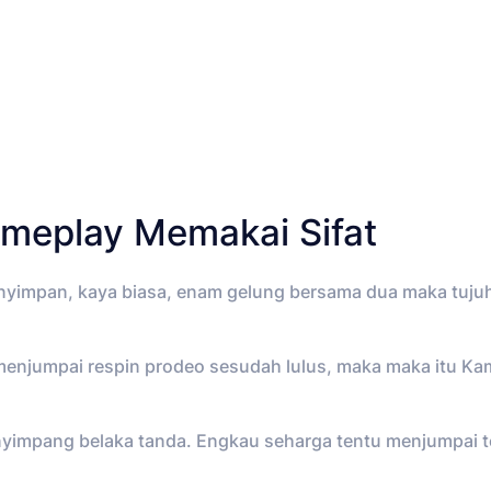
meplay Memakai Sifat
nyimpan, kaya biasa, enam gelung bersama dua maka tujuh
menjumpai respin prodeo sesudah lulus, maka maka itu K
nyimpang belaka tanda. Engkau seharga tentu menjumpai t