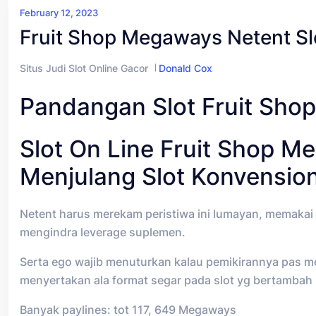
February 12, 2023
Fruit Shop Megaways Netent Sl
Situs Judi Slot Online Gacor
Donald Cox
Pandangan Slot Fruit Sho
Slot On Line Fruit Shop M
Menjulang Slot Konvensi
Netent harus merekam peristiwa ini lumayan, memakai 
mengindra leverage suplemen.
Serta ego wajib menuturkan kalau pemikirannya pas m
menyertakan ala format segar pada slot yg bertambah 
Banyak paylines: tot 117, 649 Megaways