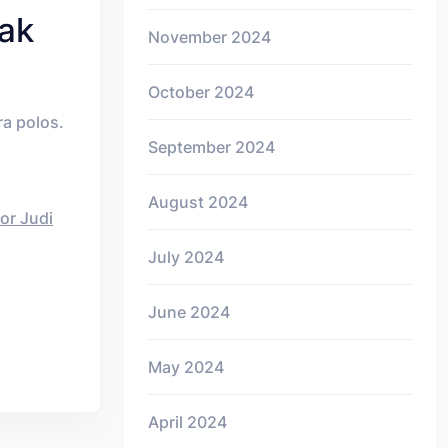
dak
November 2024
October 2024
ra polos.
September 2024
August 2024
or Judi
July 2024
June 2024
May 2024
April 2024