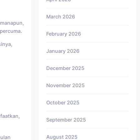
March 2026
aimanapun,
 percuma.
February 2026
inya,
January 2026
December 2025
November 2025
October 2025
faatkan,
September 2025
August 2025
gulan