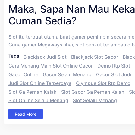
Maka, Sapa Nan Mau Kekasi
Cuman Sedia?
Slot itu terbuat utama buat gamer pemimpin secara mela
Guna gamer Megaways lihai, slot berikut terlampau diba
Tags:
Blackjack Judi Slot
Blackjack Slot Gacor
Black
Cara Menang Main Slot Online Gacor
Demo Rtp Slot
Gacor Online
Gacor Selalu Menang
Gacor Slot Judi
Judi Slot Online Terpercaya
Olympus Slot Rtp Demo
Slot Ga Pernah Kalah
Slot Gacor Ga Pernah Kalah
Sl
Slot Online Selalu Menang
Slot Selalu Menang
Read More