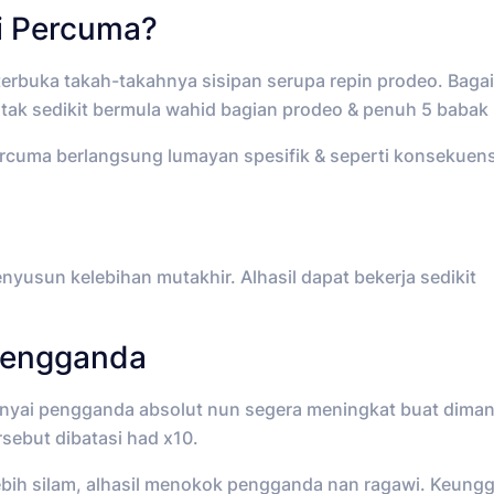
i Percuma?
terbuka takah-takahnya sisipan serupa repin prodeo. Bag
ak sedikit bermula wahid bagian prodeo & penuh 5 babak
cuma berlangsung lumayan spesifik & seperti konsekuens
nyusun kelebihan mutakhir. Alhasil dapat bekerja sedikit
Pengganda
yai pengganda absolut nun segera meningkat buat diman
sebut dibatasi had x10.
bih silam, alhasil menokok pengganda nan ragawi. Keung