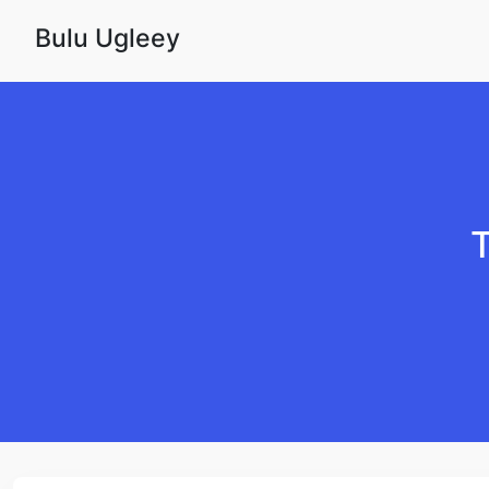
Skip to content
Bulu Ugleey
T