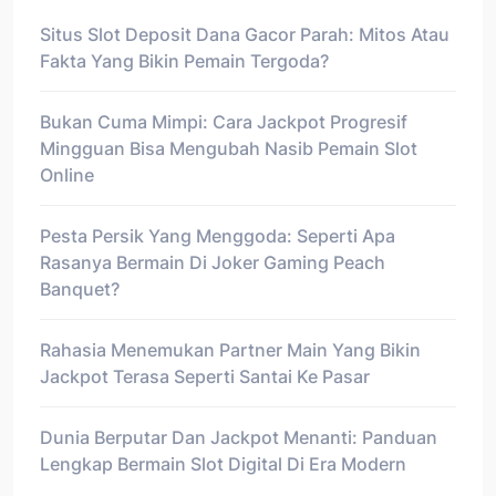
Situs Slot Deposit Dana Gacor Parah: Mitos Atau
Fakta Yang Bikin Pemain Tergoda?
Bukan Cuma Mimpi: Cara Jackpot Progresif
Mingguan Bisa Mengubah Nasib Pemain Slot
Online
Pesta Persik Yang Menggoda: Seperti Apa
Rasanya Bermain Di Joker Gaming Peach
Banquet?
Rahasia Menemukan Partner Main Yang Bikin
Jackpot Terasa Seperti Santai Ke Pasar
Dunia Berputar Dan Jackpot Menanti: Panduan
Lengkap Bermain Slot Digital Di Era Modern