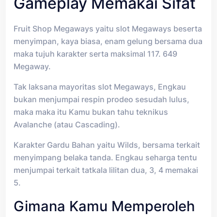
Gameplay Memakai Sifat
Fruit Shop Megaways yaitu slot Megaways beserta
menyimpan, kaya biasa, enam gelung bersama dua
maka tujuh karakter serta maksimal 117. 649
Megaway.
Tak laksana mayoritas slot Megaways, Engkau
bukan menjumpai respin prodeo sesudah lulus,
maka maka itu Kamu bukan tahu teknikus
Avalanche (atau Cascading).
Karakter Gardu Bahan yaitu Wilds, bersama terkait
menyimpang belaka tanda. Engkau seharga tentu
menjumpai terkait tatkala lilitan dua, 3, 4 memakai
5.
Gimana Kamu Memperoleh