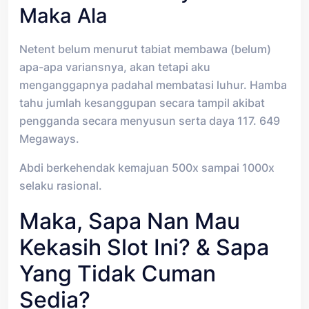
Maka Ala
Netent belum menurut tabiat membawa (belum)
apa-apa variansnya, akan tetapi aku
menganggapnya padahal membatasi luhur. Hamba
tahu jumlah kesanggupan secara tampil akibat
pengganda secara menyusun serta daya 117. 649
Megaways.
Abdi berkehendak kemajuan 500x sampai 1000x
selaku rasional.
Maka, Sapa Nan Mau
Kekasih Slot Ini? & Sapa
Yang Tidak Cuman
Sedia?