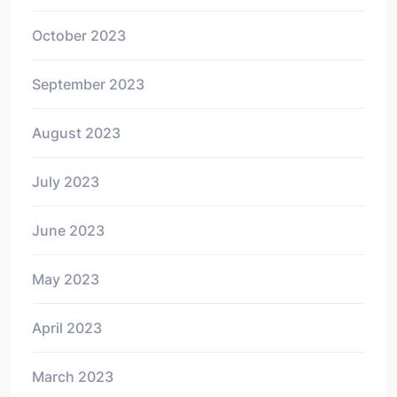
October 2023
September 2023
August 2023
July 2023
June 2023
May 2023
April 2023
March 2023