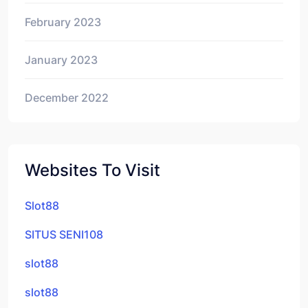
February 2023
January 2023
December 2022
Websites To Visit
Slot88
SITUS SENI108
slot88
slot88