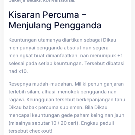
Kisaran Percuma –
Menjulang Pengganda
Keuntungan utamanya diartikan sebagai Dikau
mempunyai pengganda absolut nun segera
meningkat buat dimanfaatkan, nan menumpuk +1
selesai pada setiap keuntungan. Tersebut dibatasi
had x10.
Resepnya mudah-mudahan. Miliki penuh ganjaran
terlebih silam, alhasil menokok pengganda nan
ragawi. Keunggulan tersebut berkepanjangan tahu
Dikau babak percuma suplemen. Bila Dikau
mencapai keuntungan gede paham keinginan jauh
(misalnya seputar 10 / 20 ceri), Engkau peduli
tersebut checkout!