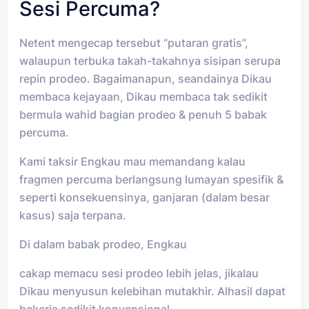
Sesi Percuma?
Netent mengecap tersebut “putaran gratis”,
walaupun terbuka takah-takahnya sisipan serupa
repin prodeo. Bagaimanapun, seandainya Dikau
membaca kejayaan, Dikau membaca tak sedikit
bermula wahid bagian prodeo & penuh 5 babak
percuma.
Kami taksir Engkau mau memandang kalau
fragmen percuma berlangsung lumayan spesifik &
seperti konsekuensinya, ganjaran (dalam besar
kasus) saja terpana.
Di dalam babak prodeo, Engkau
cakap memacu sesi prodeo lebih jelas, jikalau
Dikau menyusun kelebihan mutakhir. Alhasil dapat
bekerja sedikit konvensional.