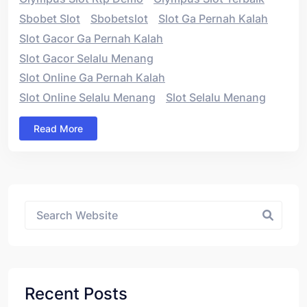
Sbobet Slot
Sbobetslot
Slot Ga Pernah Kalah
Slot Gacor Ga Pernah Kalah
Slot Gacor Selalu Menang
Slot Online Ga Pernah Kalah
Slot Online Selalu Menang
Slot Selalu Menang
Read More
Asides
Recent Posts