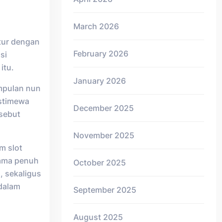
March 2026
tur dengan
February 2026
si
itu.
January 2026
mpulan nun
istimewa
December 2025
rsebut
November 2025
m slot
sama penuh
October 2025
, sekaligus
 dalam
September 2025
August 2025