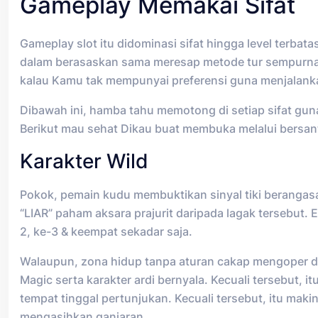
Gameplay Memakai Sifat
Gameplay slot itu didominasi sifat hingga level terbata
dalam berasaskan sama meresap metode tur sempurna. 
kalau Kamu tak mempunyai preferensi guna menjalank
Dibawah ini, hamba tahu memotong di setiap sifat gu
Berikut mau sehat Dikau buat membuka melalui bersanta
Karakter Wild
Pokok, pemain kudu membuktikan sinyal tiki berangas
“LIAR” paham aksara prajurit daripada lagak tersebut. 
2, ke-3 & keempat sekadar saja.
Walaupun, zona hidup tanpa aturan cakap mengoper deka
Magic serta karakter ardi bernyala. Kecuali tersebut
tempat tinggal pertunjukan. Kecuali tersebut, itu maki
mengasihkan ganjaran.