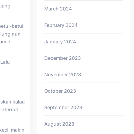
luang
March 2024
February 2024
betul-betul
elung nun
January 2024
am di
December 2023
 Lalu
.
November 2023
October 2023
askan kalau
September 2023
Internet
August 2023
kecil makin