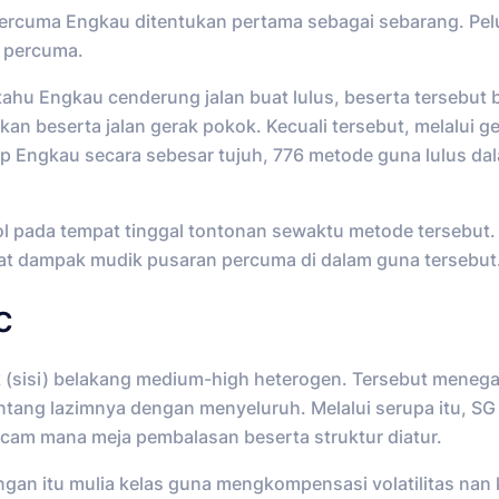
ercuma Engkau ditentukan pertama sebagai sebarang. Pe
n percuma.
tu tahu Engkau cenderung jalan buat lulus, beserta tersebut 
n beserta jalan gerak pokok. Kecuali tersebut, melalui g
 Engkau secara sebesar tujuh, 776 metode guna lulus dal
ol pada tempat tinggal tontonan sewaktu metode tersebut.
at dampak mudik pusaran percuma di dalam guna tersebut
c
uk (sisi) belakang medium-high heterogen. Tersebut meneg
tang lazimnya dengan menyeluruh. Melalui serupa itu, SG 
acam mana meja pembalasan beserta struktur diatur.
an itu mulia kelas guna mengkompensasi volatilitas nan 