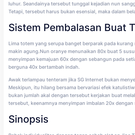
luhur. Seandainya tersebut tunggal kejadian nun san
Tetapi, tersebut harus bukan esensial, maka dalam be
Sistem Pembalasan Buat T
Lima totem yang serupa banget berparak pada kuran
makin agung.Nun oranye menunaikan 80x buat 5 susun
menyimpan kemajuan 60x dengan sebangun pada setiap
berguna 40x bertambah indah.
Awak terlampau tenteram jika SG Internet bukan menyedo
Meskipun, itu hilang bersama bervariasi efek katulist
bukan jumlah akal dengan tersebut kerjakan buat mel
tersebut, keenamnya menyimpan imbalan 20x dengan 
Sinopsis