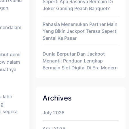
juan?Kalau
Seperti Apa Rasanya Bermain Di
ngan
Joker Gaming Peach Banquet?
Rahasia Menemukan Partner Main
t mendalam
Yang Bikin Jackpot Terasa Seperti
Santai Ke Pasar
Dunia Berputar Dan Jackpot
ebut demi
Menanti: Panduan Lengkap
yow dalam
Bermain Slot Digital Di Era Modern
mbuatnya
 lahir
Archives
gi
i segera
July 2026
April 2026