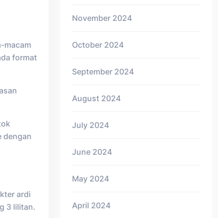
November 2024
October 2024
cam-macam
ada format
September 2024
lasan
August 2024
tok
July 2024
e dengan
June 2024
May 2024
kter ardi
April 2024
3 lilitan.