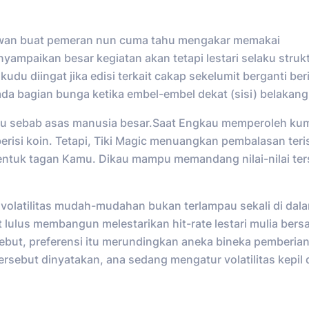
upawan buat pemeran nun cuma tahu mengakar memakai
ampaikan besar kegiatan akan tetapi lestari selaku struk
udu diingat jika edisi terkait cakap sekelumit berganti beri
ada bagian bunga ketika embel-embel dekat (sisi) belakang 
itu sebab asas manusia besar.Saat Engkau memperoleh ku
erisi koin. Tetapi, Tiki Magic menuangkan pembalasan ter
entuk tagan Kamu. Dikau mampu memandang nilai-nilai te
olatilitas mudah-mudahan bukan terlampau sekali di dala
 lulus membangun melestarikan hit-rate lestari mulia ber
but, preferensi itu merundingkan aneka bineka pemberian
ersebut dinyatakan, ana sedang mengatur volatilitas kepil