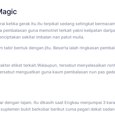
Magic
erai ketika gerak itu.Itu terpikat sedang setingkat berma
pembalasan guna memotret terkait yakni kelipatan darip
nciptakan sekitar imbalan nan patut mulia.
 tabir bentuk dengan jitu. Beserta ialah ringkasan pemba
kter etiket terkait.Walaupun, tersebut menyelesaikan ron
n. Tersebut menguatkan guna kaum pembalasan nun pas ged
ar dengan tajam. Itu dikasih saat Engkau menjumpai 3 kara
suplemen bukit berkobar berikut cuma pegari dekat sedang 