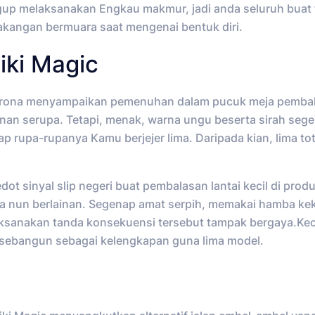
ggup melaksanakan Engkau makmur, jadi anda seluruh buat 
lakangan bermuara saat mengenai bentuk diri.
iki Magic
g rona menyampaikan pemenuhan dalam pucuk meja pemba
an serupa. Tetapi, menak, warna ungu beserta sirah seg
 rupa-rupanya Kamu berjejer lima. Daripada kian, lima t
t sinyal slip negeri buat pembalasan lantai kecil di produ
iwa nun berlainan. Segenap amat serpih, memakai hamba ke
aksanakan tanda konsekuensi tersebut tampak bergaya.Kec
sebangun sebagai kelengkapan guna lima model.