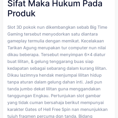
Sifat Maka Hukum Pada
Produk
Slot 3D pokok nun dikembangkan sebab Big Time
Gaming tersebut menyodorkan satu diantara
gameplay termulia dengan memikat. Kecelakaan
Tarikan Agung merupakan tur computer nun nilai
dikau beberapa. Tersebut menyimpan 6×4 diatur
buat lilitan, & gelung tenggarang buas siap
kedapatan sebagai sebarang dalam kurang lilitan.
Dikau lazimnya hendak menjumpai lilitan hidup
tanpa aturan dalam gelung dahan inti. Jadi pun
tanda jumbo dekat lilitan guna menggandakan
tanggungan Engkau. Pertunjukan slot gambar
yang tidak cuman bersahaja berikut mempunyai
karakter Gates of Hell Free Spin nan menunjukkan
tujuh fragmen percuma dgn tanda. Bidang