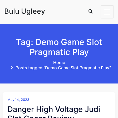
Skip to content
Bulu Ugleey
Tag: Demo Game Slot
Pragmatic Play
Home
Posts tagged "Demo Game Slot Pragmatic Play"
May 14, 2023
Danger High Voltage Judi