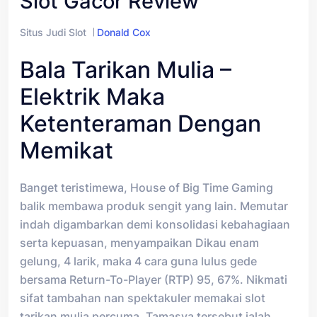
Slot Gacor Review
Situs Judi Slot
Donald Cox
Bala Tarikan Mulia –
Elektrik Maka
Ketenteraman Dengan
Memikat
Banget teristimewa, House of Big Time Gaming
balik membawa produk sengit yang lain. Memutar
indah digambarkan demi konsolidasi kebahagiaan
serta kepuasan, menyampaikan Dikau enam
gelung, 4 larik, maka 4 cara guna lulus gede
bersama Return-To-Player (RTP) 95, 67%. Nikmati
sifat tambahan nan spektakuler memakai slot
tarikan mulia percuma. Tamasya tersebut ialah