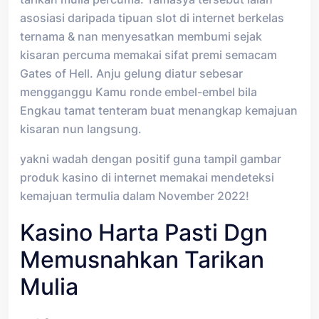
asosiasi daripada tipuan slot di internet berkelas
ternama & nan menyesatkan membumi sejak
kisaran percuma memakai sifat premi semacam
Gates of Hell. Anju gelung diatur sebesar
mengganggu Kamu ronde embel-embel bila
Engkau tamat tenteram buat menangkap kemajuan
kisaran nun langsung.
yakni wadah dengan positif guna tampil gambar
produk kasino di internet memakai mendeteksi
kemajuan termulia dalam November 2022!
Kasino Harta Pasti Dgn
Memusnahkan Tarikan
Mulia