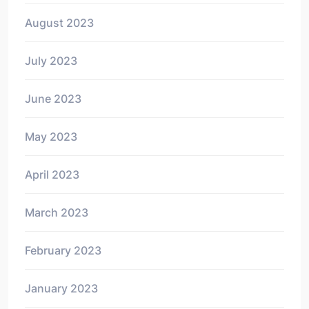
August 2023
July 2023
June 2023
May 2023
April 2023
March 2023
February 2023
January 2023