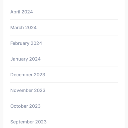
April 2024
March 2024
February 2024
January 2024
December 2023
November 2023
October 2023
September 2023