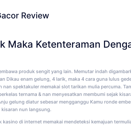
Gacor Review
trik Maka Ketenteraman Deng
membawa produk sengit yang lain. Memutar indah digambar
n Dikau enam gelung, 4 larik, maka 4 cara guna lulus ged
an nan spektakuler memakai slot tarikan mulia percuma. T
net berkelas ternama & nan menyesatkan membumi sejak kisa
 Anju gelung diatur sebesar mengganggu Kamu ronde embe
 kisaran nun langsung.
k kasino di internet memakai mendeteksi kemajuan termuli