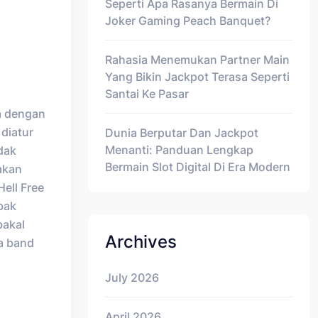
Seperti Apa Rasanya Bermain Di
Joker Gaming Peach Banquet?
Rahasia Menemukan Partner Main
Yang Bikin Jackpot Terasa Seperti
Santai Ke Pasar
a dengan
diatur
Dunia Berputar Dan Jackpot
Menanti: Panduan Lengkap
dak
Bermain Slot Digital Di Era Modern
akan
ell Free
bak
bakal
Archives
a band
July 2026
April 2026