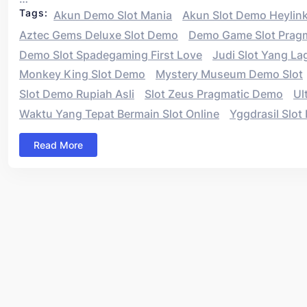
Tags:
Akun Demo Slot Mania
Akun Slot Demo Heylin
Aztec Gems Deluxe Slot Demo
Demo Game Slot Pragm
Demo Slot Spadegaming First Love
Judi Slot Yang La
Monkey King Slot Demo
Mystery Museum Demo Slot
Slot Demo Rupiah Asli
Slot Zeus Pragmatic Demo
Ul
Waktu Yang Tepat Bermain Slot Online
Yggdrasil Slo
Read More