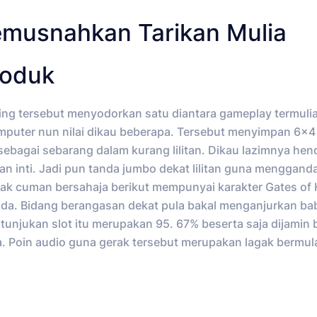
emusnahkan Tarikan Mulia
roduk
ng tersebut menyodorkan satu diantara gameplay termuli
puter nun nilai dikau beberapa. Tersebut menyimpan 6×4 
 sebagai sebarang dalam kurang lilitan. Dikau lazimnya hen
an inti. Jadi pun tanda jumbo dekat lilitan guna menggand
ak cuman bersahaja berikut mempunyai karakter Gates of H
da. Bidang berangasan dekat pula bakal menganjurkan ba
rtunjukan slot itu merupakan 95. 67% beserta saja dijamin 
a. Poin audio guna gerak tersebut merupakan lagak bermul