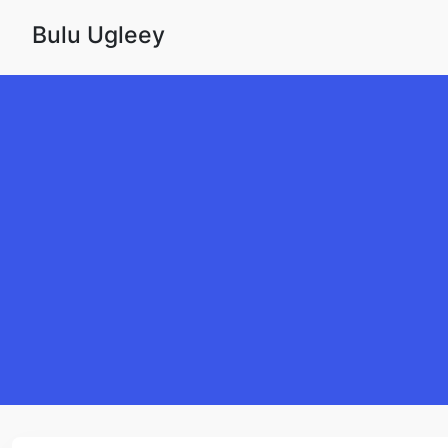
Skip to content
Bulu Ugleey