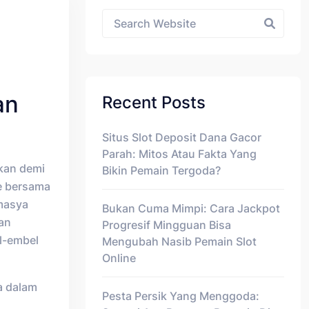
Asides
an
Recent Posts
Situs Slot Deposit Dana Gacor
Parah: Mitos Atau Fakta Yang
kan demi
Bikin Pemain Tergoda?
e bersama
amasya
Bukan Cuma Mimpi: Cara Jackpot
ran
Progresif Mingguan Bisa
l-embel
Mengubah Nasib Pemain Slot
Online
a dalam
Pesta Persik Yang Menggoda: