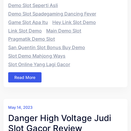
Demo Slot Seperti Asli
Demo Slot Spadegaming Dancing Fever
Game Slot Apa Itu
Hey Link Slot Demo
Link Slot Demo
Main Demo Slot
Pragmatik Demo Slot
San Quentin Slot Bonus Buy Demo
Slot Demo Mahjong Ways
Slot Online Yang Lagi Gacor
Read More
May 14, 2023
Danger High Voltage Judi
Slot Gacor Review