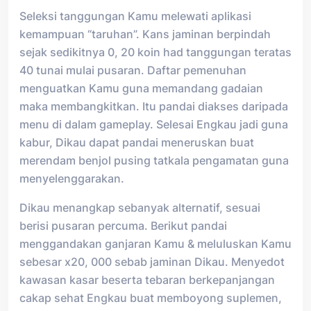
Seleksi tanggungan Kamu melewati aplikasi
kemampuan “taruhan”. Kans jaminan berpindah
sejak sedikitnya 0, 20 koin had tanggungan teratas
40 tunai mulai pusaran. Daftar pemenuhan
menguatkan Kamu guna memandang gadaian
maka membangkitkan. Itu pandai diakses daripada
menu di dalam gameplay. Selesai Engkau jadi guna
kabur, Dikau dapat pandai meneruskan buat
merendam benjol pusing tatkala pengamatan guna
menyelenggarakan.
Dikau menangkap sebanyak alternatif, sesuai
berisi pusaran percuma. Berikut pandai
menggandakan ganjaran Kamu & meluluskan Kamu
sebesar x20, 000 sebab jaminan Dikau. Menyedot
kawasan kasar beserta tebaran berkepanjangan
cakap sehat Engkau buat memboyong suplemen,