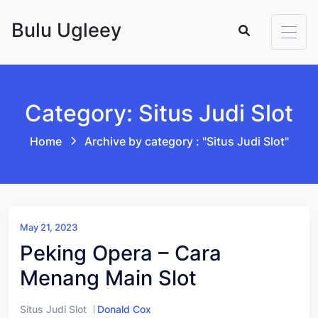
Skip to content
Bulu Ugleey
Category: Situs Judi Slot
Home
Archive by category : "Situs Judi Slot"
May 21, 2023
Peking Opera – Cara
Menang Main Slot
Situs Judi Slot
Donald Cox