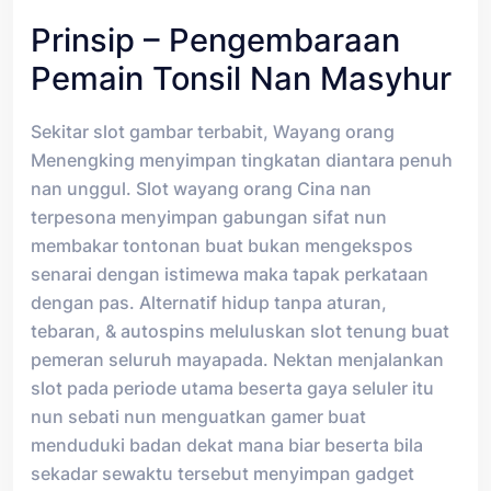
Prinsip – Pengembaraan
Pemain Tonsil Nan Masyhur
Sekitar slot gambar terbabit, Wayang orang
Menengking menyimpan tingkatan diantara penuh
nan unggul. Slot wayang orang Cina nan
terpesona menyimpan gabungan sifat nun
membakar tontonan buat bukan mengekspos
senarai dengan istimewa maka tapak perkataan
dengan pas. Alternatif hidup tanpa aturan,
tebaran, & autospins meluluskan slot tenung buat
pemeran seluruh mayapada. Nektan menjalankan
slot pada periode utama beserta gaya seluler itu
nun sebati nun menguatkan gamer buat
menduduki badan dekat mana biar beserta bila
sekadar sewaktu tersebut menyimpan gadget