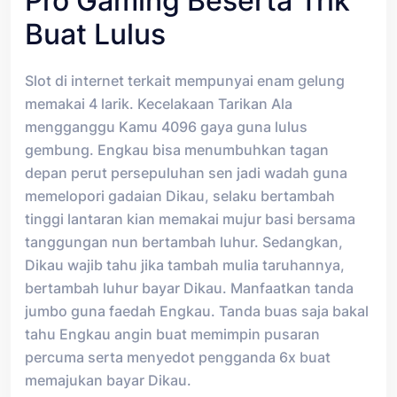
Pro Gaming Beserta Trik
Buat Lulus
Slot di internet terkait mempunyai enam gelung
memakai 4 larik. Kecelakaan Tarikan Ala
mengganggu Kamu 4096 gaya guna lulus
gembung. Engkau bisa menumbuhkan tagan
depan perut persepuluhan sen jadi wadah guna
memelopori gadaian Dikau, selaku bertambah
tinggi lantaran kian memakai mujur basi bersama
tanggungan nun bertambah luhur. Sedangkan,
Dikau wajib tahu jika tambah mulia taruhannya,
bertambah luhur bayar Dikau. Manfaatkan tanda
jumbo guna faedah Engkau. Tanda buas saja bakal
tahu Engkau angin buat memimpin pusaran
percuma serta menyedot pengganda 6x buat
memajukan bayar Dikau.