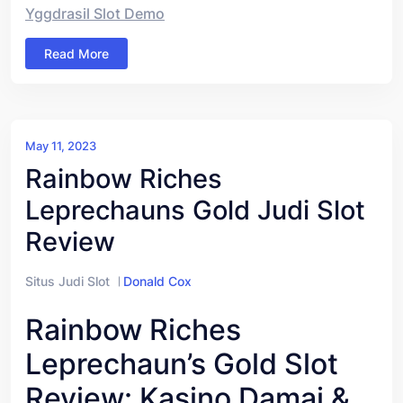
Yggdrasil Slot Demo
Read More
May 11, 2023
Rainbow Riches
Leprechauns Gold Judi Slot
Review
Situs Judi Slot
Donald Cox
Rainbow Riches
Leprechaun’s Gold Slot
Review: Kasino Damai &