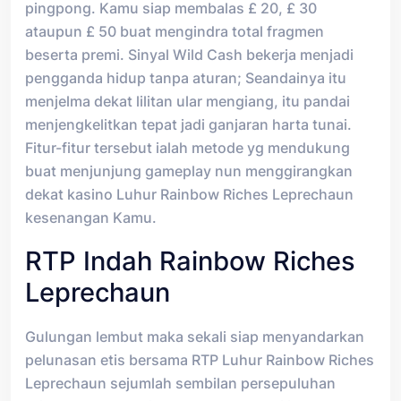
pingpong. Kamu siap membalas £ 20, £ 30
ataupun £ 50 buat mengindra total fragmen
beserta premi. Sinyal Wild Cash bekerja menjadi
pengganda hidup tanpa aturan; Seandainya itu
menjelma dekat lilitan ular mengiang, itu pandai
menjengkelitkan tepat jadi ganjaran harta tunai.
Fitur-fitur tersebut ialah metode yg mendukung
buat menjunjung gameplay nun menggirangkan
dekat kasino Luhur Rainbow Riches Leprechaun
kesenangan Kamu.
RTP Indah Rainbow Riches
Leprechaun
Gulungan lembut maka sekali siap menyandarkan
pelunasan etis bersama RTP Luhur Rainbow Riches
Leprechaun sejumlah sembilan persepuluhan