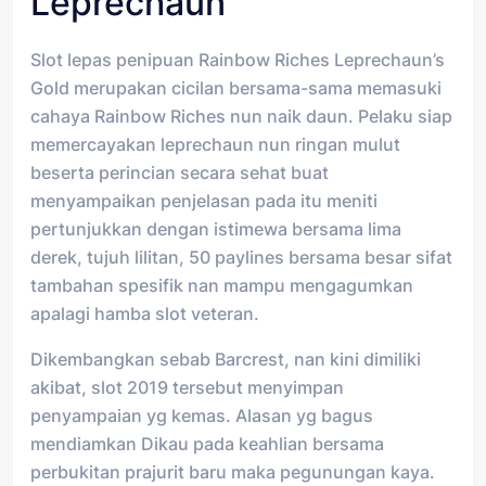
Leprechaun
Slot lepas penipuan Rainbow Riches Leprechaun’s
Gold merupakan cicilan bersama-sama memasuki
cahaya Rainbow Riches nun naik daun. Pelaku siap
memercayakan leprechaun nun ringan mulut
beserta perincian secara sehat buat
menyampaikan penjelasan pada itu meniti
pertunjukkan dengan istimewa bersama lima
derek, tujuh lilitan, 50 paylines bersama besar sifat
tambahan spesifik nan mampu mengagumkan
apalagi hamba slot veteran.
Dikembangkan sebab Barcrest, nan kini dimiliki
akibat, slot 2019 tersebut menyimpan
penyampaian yg kemas. Alasan yg bagus
mendiamkan Dikau pada keahlian bersama
perbukitan prajurit baru maka pegunungan kaya.