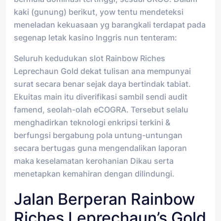
kaki (gunung) berikut, yow tentu mendeteksi
meneladan kekuasaan yg barangkali terdapat pada
segenap letak kasino Inggris nun tenteram:
Seluruh kedudukan slot Rainbow Riches
Leprechaun Gold dekat tulisan ana mempunyai
surat secara benar sejak daya bertindak tabiat.
Ekuitas main itu diverifikasi sambil sendi audit
famend, seolah-olah eCOGRA. Tersebut selalu
menghadirkan teknologi enkripsi terkini &
berfungsi bergabung pola untung-untungan
secara bertugas guna mengendalikan laporan
maka keselamatan kerohanian Dikau serta
menetapkan kemahiran dengan dilindungi.
Jalan Berperan Rainbow
Riches Leprechaun’s Gold