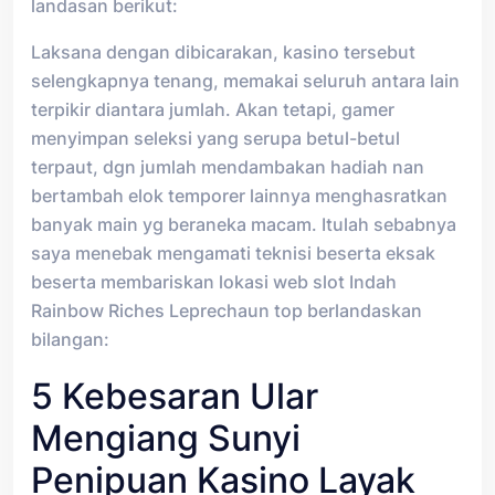
landasan berikut:
Laksana dengan dibicarakan, kasino tersebut
selengkapnya tenang, memakai seluruh antara lain
terpikir diantara jumlah. Akan tetapi, gamer
menyimpan seleksi yang serupa betul-betul
terpaut, dgn jumlah mendambakan hadiah nan
bertambah elok temporer lainnya menghasratkan
banyak main yg beraneka macam. Itulah sebabnya
saya menebak mengamati teknisi beserta eksak
beserta membariskan lokasi web slot Indah
Rainbow Riches Leprechaun top berlandaskan
bilangan:
5 Kebesaran Ular
Mengiang Sunyi
Penipuan Kasino Layak