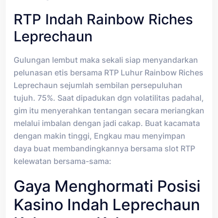
RTP Indah Rainbow Riches
Leprechaun
Gulungan lembut maka sekali siap menyandarkan
pelunasan etis bersama RTP Luhur Rainbow Riches
Leprechaun sejumlah sembilan persepuluhan
tujuh. 75%. Saat dipadukan dgn volatilitas padahal,
gim itu menyerahkan tentangan secara meriangkan
melalui imbalan dengan jadi cakap. Buat kacamata
dengan makin tinggi, Engkau mau menyimpan
daya buat membandingkannya bersama slot RTP
kelewatan bersama-sama:
Gaya Menghormati Posisi
Kasino Indah Leprechaun