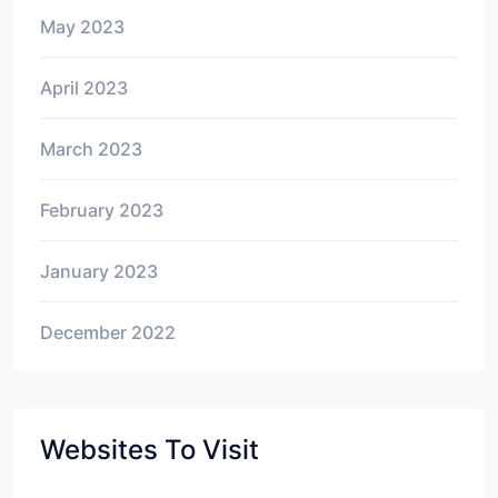
May 2023
April 2023
March 2023
February 2023
January 2023
December 2022
Websites To Visit