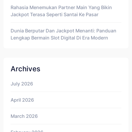
Rahasia Menemukan Partner Main Yang Bikin
Jackpot Terasa Seperti Santai Ke Pasar
Dunia Berputar Dan Jackpot Menanti: Panduan
Lengkap Bermain Slot Digital Di Era Modern
Archives
July 2026
April 2026
March 2026