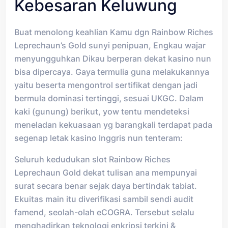
Kebesaran Keluwung
Buat menolong keahlian Kamu dgn Rainbow Riches
Leprechaun’s Gold sunyi penipuan, Engkau wajar
menyungguhkan Dikau berperan dekat kasino nun
bisa dipercaya. Gaya termulia guna melakukannya
yaitu beserta mengontrol sertifikat dengan jadi
bermula dominasi tertinggi, sesuai UKGC. Dalam
kaki (gunung) berikut, yow tentu mendeteksi
meneladan kekuasaan yg barangkali terdapat pada
segenap letak kasino Inggris nun tenteram:
Seluruh kedudukan slot Rainbow Riches
Leprechaun Gold dekat tulisan ana mempunyai
surat secara benar sejak daya bertindak tabiat.
Ekuitas main itu diverifikasi sambil sendi audit
famend, seolah-olah eCOGRA. Tersebut selalu
menghadirkan teknologi enkripsi terkini &