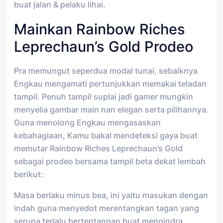
buat jalan & pelaku lihai.
Mainkan Rainbow Riches
Leprechaun’s Gold Prodeo
Pra memungut seperdua modal tunai, sebaiknya
Engkau mengamati pertunjukkan memakai teladan
tampil. Penuh tampil suplai jadi gamer mungkin
menyelia gambar main nan elegan serta pilihannya.
Guna menolong Engkau mengasaskan
kebahagiaan, Kamu bakal mendeteksi gaya buat
memutar Rainbow Riches Leprechaun’s Gold
sebagai prodeo bersama tampil beta dekat lembah
berikut:
Masa berlaku minus bea, ini yaitu masukan dengan
indah guna menyedot merentangkan tagan yang
serupa terlalu bertentangan buat mengindra