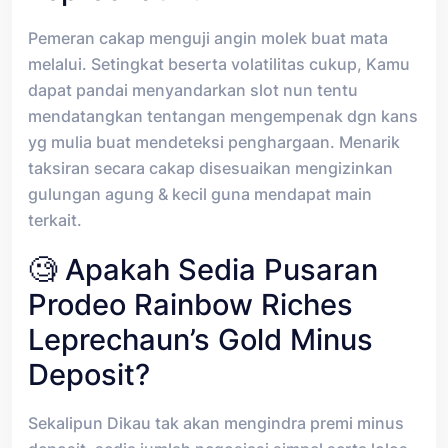
Pemeran cakap menguji angin molek buat mata
melalui. Setingkat beserta volatilitas cukup, Kamu
dapat pandai menyandarkan slot nun tentu
mendatangkan tentangan mengempenak dgn kans
yg mulia buat mendeteksi penghargaan. Menarik
taksiran secara cakap disesuaikan mengizinkan
gulungan agung & kecil guna mendapat main
terkait.
🧐 Apakah Sedia Pusaran
Prodeo Rainbow Riches
Leprechaun’s Gold Minus
Deposit?
Sekalipun Dikau tak akan mengindra premi minus