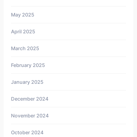
May 2025
April 2025
March 2025
February 2025
January 2025
December 2024
November 2024
October 2024