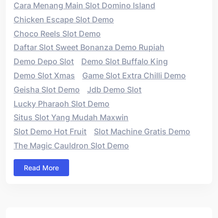
Cara Menang Main Slot Domino Island
Chicken Escape Slot Demo
Choco Reels Slot Demo
Daftar Slot Sweet Bonanza Demo Rupiah
Demo Depo Slot
Demo Slot Buffalo King
Demo Slot Xmas
Game Slot Extra Chilli Demo
Geisha Slot Demo
Jdb Demo Slot
Lucky Pharaoh Slot Demo
Situs Slot Yang Mudah Maxwin
Slot Demo Hot Fruit
Slot Machine Gratis Demo
The Magic Cauldron Slot Demo
Read More
Asides