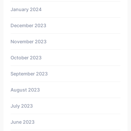
January 2024
December 2023
November 2023
October 2023
September 2023
August 2023
July 2023
June 2023