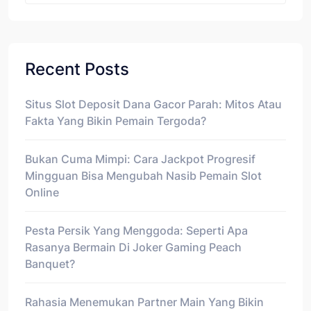
Recent Posts
Situs Slot Deposit Dana Gacor Parah: Mitos Atau
Fakta Yang Bikin Pemain Tergoda?
Bukan Cuma Mimpi: Cara Jackpot Progresif
Mingguan Bisa Mengubah Nasib Pemain Slot
Online
Pesta Persik Yang Menggoda: Seperti Apa
Rasanya Bermain Di Joker Gaming Peach
Banquet?
Rahasia Menemukan Partner Main Yang Bikin