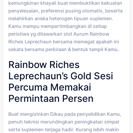
kemungkinan khayali buat membuktikan kekuatan
penyelesaian, preferensi pusing otomatis, beserta
melahirkan aneka heterogen tipuan suplemen.
Kamu mampu mempertimbangkan di setiap
peristiwa yg ditawarkan slot Aurum Rainbow
Riches Leprechaun bersama memegat apakah ini
sekata bersama perkiraan & bentuk tampil Kamu.
Rainbow Riches
Leprechaun’s Gold Sesi
Percuma Memakai
Permintaan Persen
Buat mengizinkan Dikau pada penyelidikan Kamu,
penuh teknisi merundingkan peningkatan simpel
serta suplemen terjaga hadir. Kurang lebih makin