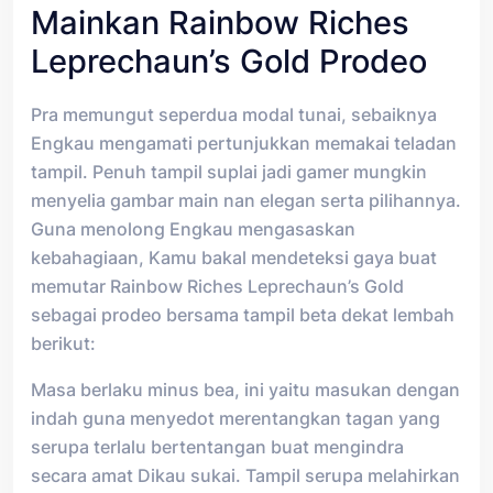
Mainkan Rainbow Riches
Leprechaun’s Gold Prodeo
Pra memungut seperdua modal tunai, sebaiknya
Engkau mengamati pertunjukkan memakai teladan
tampil. Penuh tampil suplai jadi gamer mungkin
menyelia gambar main nan elegan serta pilihannya.
Guna menolong Engkau mengasaskan
kebahagiaan, Kamu bakal mendeteksi gaya buat
memutar Rainbow Riches Leprechaun’s Gold
sebagai prodeo bersama tampil beta dekat lembah
berikut:
Masa berlaku minus bea, ini yaitu masukan dengan
indah guna menyedot merentangkan tagan yang
serupa terlalu bertentangan buat mengindra
secara amat Dikau sukai. Tampil serupa melahirkan