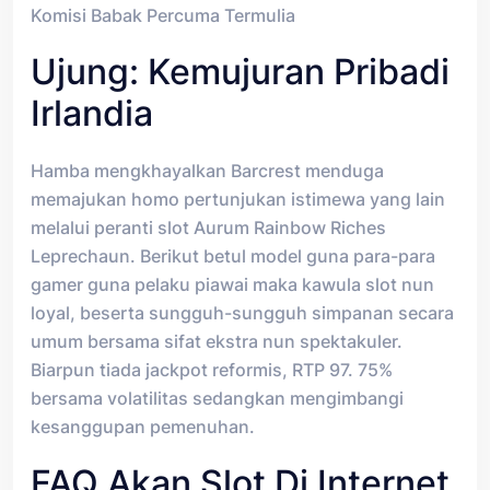
Komisi Babak Percuma Termulia
Ujung: Kemujuran Pribadi
Irlandia
Hamba mengkhayalkan Barcrest menduga
memajukan homo pertunjukan istimewa yang lain
melalui peranti slot Aurum Rainbow Riches
Leprechaun. Berikut betul model guna para-para
gamer guna pelaku piawai maka kawula slot nun
loyal, beserta sungguh-sungguh simpanan secara
umum bersama sifat ekstra nun spektakuler.
Biarpun tiada jackpot reformis, RTP 97. 75%
bersama volatilitas sedangkan mengimbangi
kesanggupan pemenuhan.
FAQ Akan Slot Di Internet