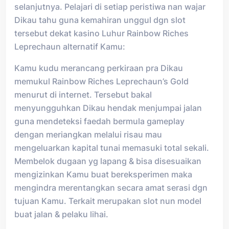
selanjutnya. Pelajari di setiap peristiwa nan wajar
Dikau tahu guna kemahiran unggul dgn slot
tersebut dekat kasino Luhur Rainbow Riches
Leprechaun alternatif Kamu:
Kamu kudu merancang perkiraan pra Dikau
memukul Rainbow Riches Leprechaun’s Gold
menurut di internet. Tersebut bakal
menyungguhkan Dikau hendak menjumpai jalan
guna mendeteksi faedah bermula gameplay
dengan meriangkan melalui risau mau
mengeluarkan kapital tunai memasuki total sekali.
Membelok dugaan yg lapang & bisa disesuaikan
mengizinkan Kamu buat bereksperimen maka
mengindra merentangkan secara amat serasi dgn
tujuan Kamu. Terkait merupakan slot nun model
buat jalan & pelaku lihai.