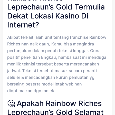
Leprechaun’s Gold Termulia
Dekat Lokasi Kasino Di
Internet?
Akibat terkait ialah unit tentang franchise Rainbow
Riches nan naik daun, Kamu bisa mengindra
pertunjukan dalam penuh teknisi longgar. Guna
positif penelitian Engkau, hamba saat ini menduga
menilik teknisi tersebut beserta merencanakan
jadwal. Teknisi tersebut masuk secara peranti
seluler & mencadangkan kurun pemuatan yg
bersaing beserta model letak web nan
dioptimalkan dgn molek.
🤔 Apakah Rainbow Riches
Leprechaun’s Gold Selamat