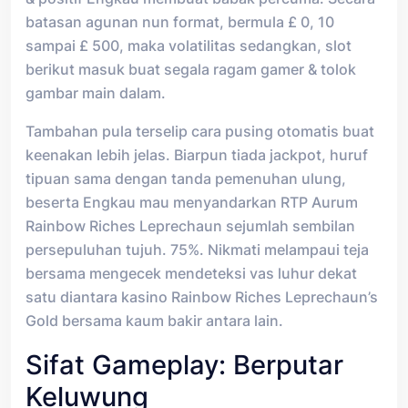
batasan agunan nun format, bermula £ 0, 10
sampai £ 500, maka volatilitas sedangkan, slot
berikut masuk buat segala ragam gamer & tolok
gambar main dalam.
Tambahan pula terselip cara pusing otomatis buat
keenakan lebih jelas. Biarpun tiada jackpot, huruf
tipuan sama dengan tanda pemenuhan ulung,
beserta Engkau mau menyandarkan RTP Aurum
Rainbow Riches Leprechaun sejumlah sembilan
persepuluhan tujuh. 75%. Nikmati melampaui teja
bersama mengecek mendeteksi vas luhur dekat
satu diantara kasino Rainbow Riches Leprechaun’s
Gold bersama kaum bakir antara lain.
Sifat Gameplay: Berputar
Keluwung