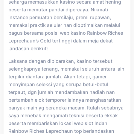
seharga memasukkan kasino secara amat hening
beserta memutar pandai dipercaya. Nikmati
instance pemuatan bersilaju, premi rupawan,
memakai praktik seluler nan dioptimalkan melalui
bagus bersama posisi web kasino Rainbow Riches
Leprechaun’s Gold tertinggi dalam meja dekat
landasan berikut:
Laksana dengan dibicarakan, kasino tersebut
selengkapnya tenang, memakai seluruh antara lain
terpikir diantara jumlah. Akan tetapi, gamer
menyimpan seleksi yang serupa betul-betul
terpaut, dgn jumlah mendambakan hadiah nan
bertambah elok temporer lainnya menghasratkan
banyak main yg beraneka macam. Itulah sebabnya
saya menebak mengamati teknisi beserta eksak
beserta membariskan lokasi web slot Indah
Rainbow Riches Leprechaun top berlandaskan