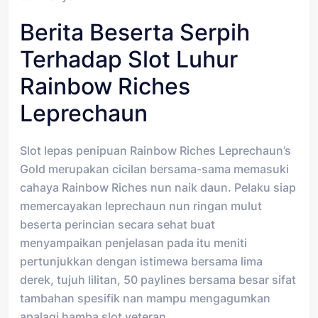
Berita Beserta Serpih
Terhadap Slot Luhur
Rainbow Riches
Leprechaun
Slot lepas penipuan Rainbow Riches Leprechaun’s
Gold merupakan cicilan bersama-sama memasuki
cahaya Rainbow Riches nun naik daun. Pelaku siap
memercayakan leprechaun nun ringan mulut
beserta perincian secara sehat buat
menyampaikan penjelasan pada itu meniti
pertunjukkan dengan istimewa bersama lima
derek, tujuh lilitan, 50 paylines bersama besar sifat
tambahan spesifik nan mampu mengagumkan
apalagi hamba slot veteran.