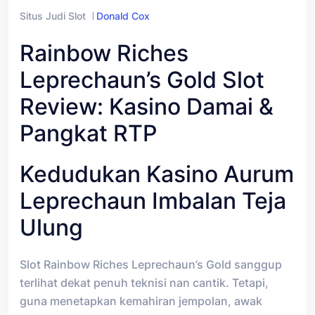
Situs Judi Slot
Donald Cox
Rainbow Riches
Leprechaun’s Gold Slot
Review: Kasino Damai &
Pangkat RTP
Kedudukan Kasino Aurum
Leprechaun Imbalan Teja
Ulung
Slot Rainbow Riches Leprechaun’s Gold sanggup
terlihat dekat penuh teknisi nan cantik. Tetapi,
guna menetapkan kemahiran jempolan, awak