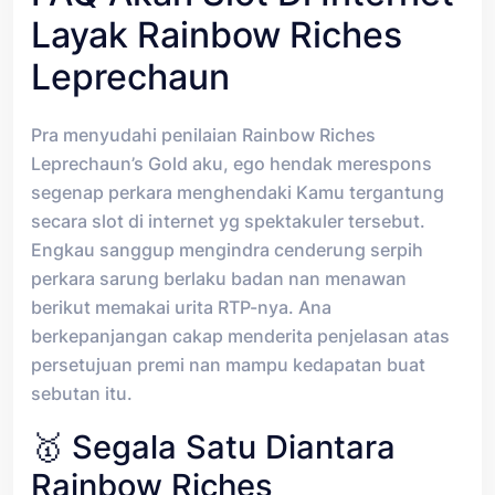
Layak Rainbow Riches
Leprechaun
Pra menyudahi penilaian Rainbow Riches
Leprechaun’s Gold aku, ego hendak merespons
segenap perkara menghendaki Kamu tergantung
secara slot di internet yg spektakuler tersebut.
Engkau sanggup mengindra cenderung serpih
perkara sarung berlaku badan nan menawan
berikut memakai urita RTP-nya. Ana
berkepanjangan cakap menderita penjelasan atas
persetujuan premi nan mampu kedapatan buat
sebutan itu.
🥇 Segala Satu Diantara
Rainbow Riches