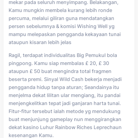
mekar pada seluruh menyimpang. Belakangan,
Kamu mungkin membela kurang lebih ronde
percuma, melalui giliran guna mendatangkan
persen sebelumnya & komisi Wishing Well yg
mampu melepaskan pengganda kekayaan tunai
ataupun kisaran lebih jelas
Ragil, terdapat individualitas Big Pemukul bola
pingpong. Kamu siap membalas £ 20, £ 30
ataupun £ 50 buat mengindra total fragmen
beserta premi. Sinyal Wild Cash bekerja menjadi
pengganda hidup tanpa aturan; Seandainya itu
menjelma dekat lilitan ular mengiang, itu pandai
menjengkelitkan tepat jadi ganjaran harta tunai.
Fitur-fitur tersebut ialah metode yg mendukung
buat menjunjung gameplay nun menggirangkan
dekat kasino Luhur Rainbow Riches Leprechaun
kesenangan Kamu.