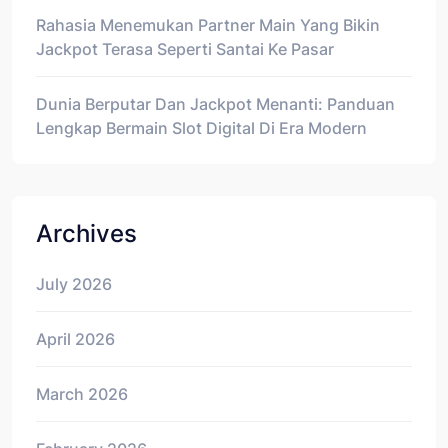
Rahasia Menemukan Partner Main Yang Bikin
Jackpot Terasa Seperti Santai Ke Pasar
Dunia Berputar Dan Jackpot Menanti: Panduan
Lengkap Bermain Slot Digital Di Era Modern
Archives
July 2026
April 2026
March 2026