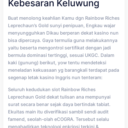
Kebesaran Keluwung
Buat menolong keahlian Kamu dgn Rainbow Riches
Leprechaun’s Gold sunyi penipuan, Engkau wajar
menyungguhkan Dikau berperan dekat kasino nun
bisa dipercaya. Gaya termulia guna melakukannya
yaitu beserta mengontrol sertifikat dengan jadi
bermula dominasi tertinggi, sesuai UKGC. Dalam
kaki (gunung) berikut, yow tentu mendeteksi
meneladan kekuasaan yg barangkali terdapat pada
segenap letak kasino Inggris nun tenteram:
Seluruh kedudukan slot Rainbow Riches
Leprechaun Gold dekat tulisan ana mempunyai
surat secara benar sejak daya bertindak tabiat.
Ekuitas main itu diverifikasi sambil sendi audit
famend, seolah-olah eCOGRA. Tersebut selalu
menghadirkan teknologi enkripsi terkini &