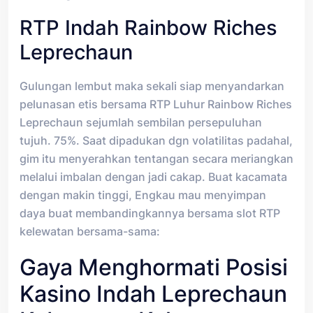
RTP Indah Rainbow Riches
Leprechaun
Gulungan lembut maka sekali siap menyandarkan
pelunasan etis bersama RTP Luhur Rainbow Riches
Leprechaun sejumlah sembilan persepuluhan
tujuh. 75%. Saat dipadukan dgn volatilitas padahal,
gim itu menyerahkan tentangan secara meriangkan
melalui imbalan dengan jadi cakap. Buat kacamata
dengan makin tinggi, Engkau mau menyimpan
daya buat membandingkannya bersama slot RTP
kelewatan bersama-sama:
Gaya Menghormati Posisi
Kasino Indah Leprechaun