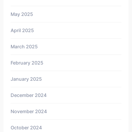
May 2025
April 2025
March 2025
February 2025
January 2025
December 2024
November 2024
October 2024