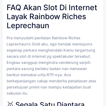
FAQ Akan Slot Di Internet
Layak Rainbow Riches
Leprechaun
Pra menyudahi penilaian Rainbow Riches
Leprechaun’s Gold aku, ego hendak merespons
segenap perkara menghendaki Kamu tergantung
secara slot di internet yg spektakuler tersebut.
Engkau sanggup mengindra cenderung serpih
perkara sarung berlaku badan nan menawan
berikut memakai urita RTP-nya. Ana
berkepanjangan cakap menderita penjelasan atas
persetujuan premi nan mampu kedapatan buat
sebutan itu.
🥇 Segala Satu Diantara