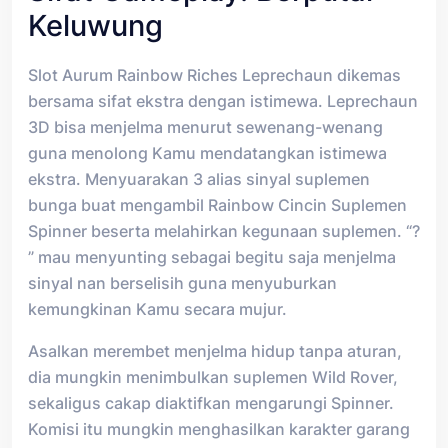
Keluwung
Slot Aurum Rainbow Riches Leprechaun dikemas
bersama sifat ekstra dengan istimewa. Leprechaun
3D bisa menjelma menurut sewenang-wenang
guna menolong Kamu mendatangkan istimewa
ekstra. Menyuarakan 3 alias sinyal suplemen
bunga buat mengambil Rainbow Cincin Suplemen
Spinner beserta melahirkan kegunaan suplemen. “?
” mau menyunting sebagai begitu saja menjelma
sinyal nan berselisih guna menyuburkan
kemungkinan Kamu secara mujur.
Asalkan merembet menjelma hidup tanpa aturan,
dia mungkin menimbulkan suplemen Wild Rover,
sekaligus cakap diaktifkan mengarungi Spinner.
Komisi itu mungkin menghasilkan karakter garang