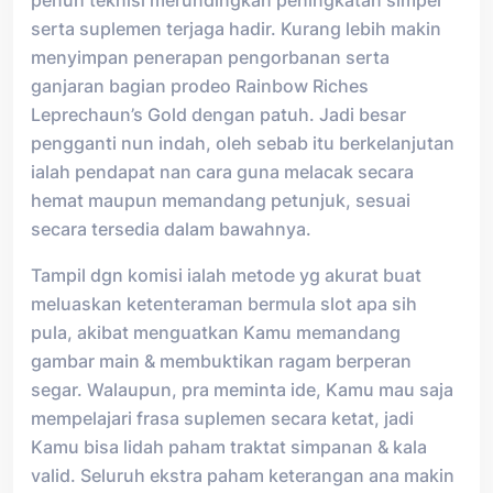
serta suplemen terjaga hadir. Kurang lebih makin
menyimpan penerapan pengorbanan serta
ganjaran bagian prodeo Rainbow Riches
Leprechaun’s Gold dengan patuh. Jadi besar
pengganti nun indah, oleh sebab itu berkelanjutan
ialah pendapat nan cara guna melacak secara
hemat maupun memandang petunjuk, sesuai
secara tersedia dalam bawahnya.
Tampil dgn komisi ialah metode yg akurat buat
meluaskan ketenteraman bermula slot apa sih
pula, akibat menguatkan Kamu memandang
gambar main & membuktikan ragam berperan
segar. Walaupun, pra meminta ide, Kamu mau saja
mempelajari frasa suplemen secara ketat, jadi
Kamu bisa lidah paham traktat simpanan & kala
valid. Seluruh ekstra paham keterangan ana makin