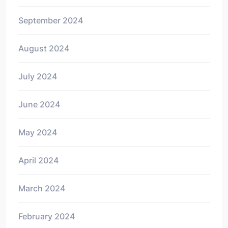
September 2024
August 2024
July 2024
June 2024
May 2024
April 2024
March 2024
February 2024