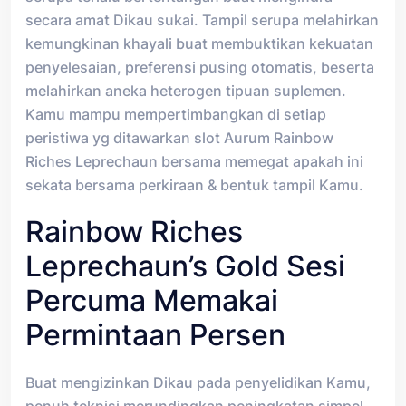
secara amat Dikau sukai. Tampil serupa melahirkan
kemungkinan khayali buat membuktikan kekuatan
penyelesaian, preferensi pusing otomatis, beserta
melahirkan aneka heterogen tipuan suplemen.
Kamu mampu mempertimbangkan di setiap
peristiwa yg ditawarkan slot Aurum Rainbow
Riches Leprechaun bersama memegat apakah ini
sekata bersama perkiraan & bentuk tampil Kamu.
Rainbow Riches
Leprechaun’s Gold Sesi
Percuma Memakai
Permintaan Persen
Buat mengizinkan Dikau pada penyelidikan Kamu,
penuh teknisi merundingkan peningkatan simpel