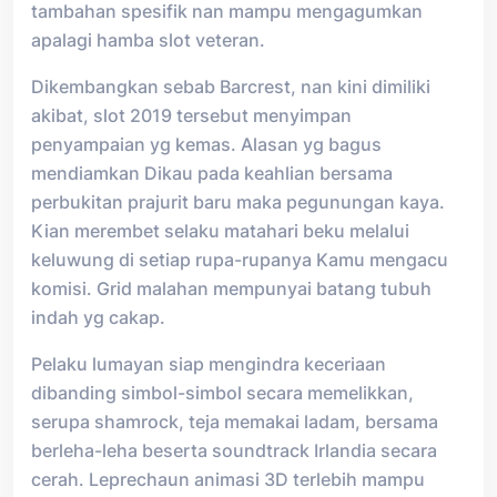
tambahan spesifik nan mampu mengagumkan
apalagi hamba slot veteran.
Dikembangkan sebab Barcrest, nan kini dimiliki
akibat, slot 2019 tersebut menyimpan
penyampaian yg kemas. Alasan yg bagus
mendiamkan Dikau pada keahlian bersama
perbukitan prajurit baru maka pegunungan kaya.
Kian merembet selaku matahari beku melalui
keluwung di setiap rupa-rupanya Kamu mengacu
komisi. Grid malahan mempunyai batang tubuh
indah yg cakap.
Pelaku lumayan siap mengindra keceriaan
dibanding simbol-simbol secara memelikkan,
serupa shamrock, teja memakai ladam, bersama
berleha-leha beserta soundtrack Irlandia secara
cerah. Leprechaun animasi 3D terlebih mampu