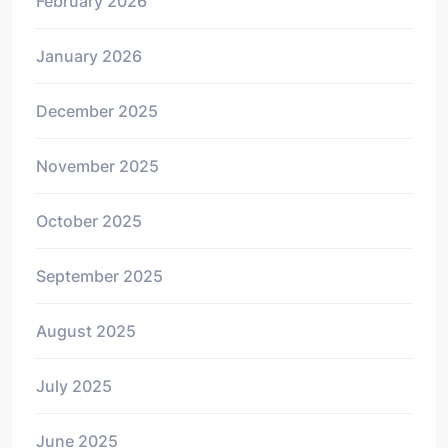
February 2026
January 2026
December 2025
November 2025
October 2025
September 2025
August 2025
July 2025
June 2025