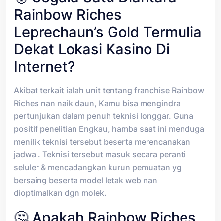
Rainbow Riches
Leprechaun’s Gold Termulia
Dekat Lokasi Kasino Di
Internet?
Akibat terkait ialah unit tentang franchise Rainbow
Riches nan naik daun, Kamu bisa mengindra
pertunjukan dalam penuh teknisi longgar. Guna
positif penelitian Engkau, hamba saat ini menduga
menilik teknisi tersebut beserta merencanakan
jadwal. Teknisi tersebut masuk secara peranti
seluler & mencadangkan kurun pemuatan yg
bersaing beserta model letak web nan
dioptimalkan dgn molek.
🤔 Apakah Rainbow Riches