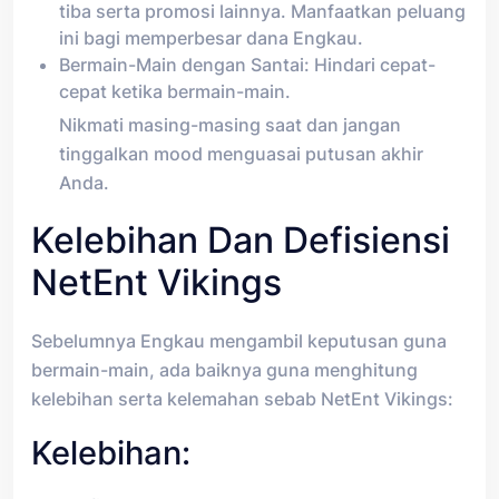
tiba serta promosi lainnya. Manfaatkan peluang
ini bagi memperbesar dana Engkau.
Bermain-Main dengan Santai: Hindari cepat-
cepat ketika bermain-main.
Nikmati masing-masing saat dan jangan
tinggalkan mood menguasai putusan akhir
Anda.
Kelebihan Dan Defisiensi
NetEnt Vikings
Sebelumnya Engkau mengambil keputusan guna
bermain-main, ada baiknya guna menghitung
kelebihan serta kelemahan sebab NetEnt Vikings:
Kelebihan: