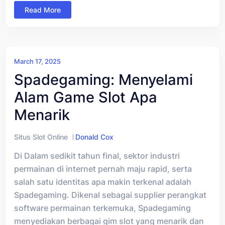
Read More
March 17, 2025
Spadegaming: Menyelami
Alam Game Slot Apa
Menarik
Situs Slot Online
Donald Cox
Di Dalam sedikit tahun final, sektor industri
permainan di internet pernah maju rapid, serta
salah satu identitas apa makin terkenal adalah
Spadegaming. Dikenal sebagai supplier perangkat
software permainan terkemuka, Spadegaming
menyediakan berbagai gim slot yang menarik dan