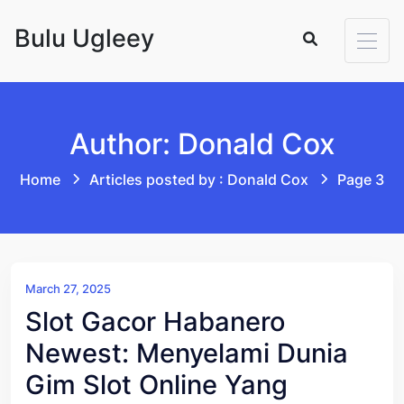
Skip to content
Bulu Ugleey
Author: Donald Cox
Home
Articles posted by : Donald Cox
Page 3
March 27, 2025
Slot Gacor Habanero
Newest: Menyelami Dunia
Gim Slot Online Yang