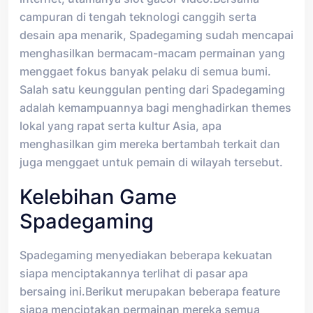
campuran di tengah teknologi canggih serta
desain apa menarik, Spadegaming sudah mencapai
menghasilkan bermacam-macam permainan yang
menggaet fokus banyak pelaku di semua bumi.
Salah satu keunggulan penting dari Spadegaming
adalah kemampuannya bagi menghadirkan themes
lokal yang rapat serta kultur Asia, apa
menghasilkan gim mereka bertambah terkait dan
juga menggaet untuk pemain di wilayah tersebut.
Kelebihan Game
Spadegaming
Spadegaming menyediakan beberapa kekuatan
siapa menciptakannya terlihat di pasar apa
bersaing ini.Berikut merupakan beberapa feature
siapa menciptakan permainan mereka semua