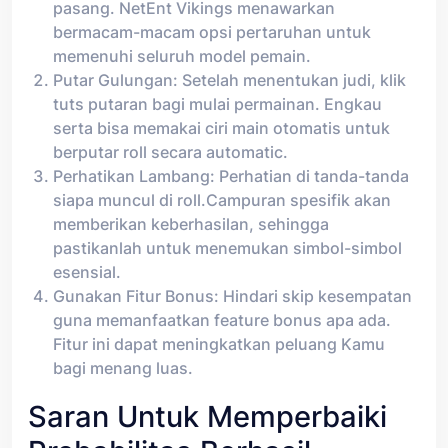
pasang. NetEnt Vikings menawarkan
bermacam-macam opsi pertaruhan untuk
memenuhi seluruh model pemain.
Putar Gulungan: Setelah menentukan judi, klik
tuts putaran bagi mulai permainan. Engkau
serta bisa memakai ciri main otomatis untuk
berputar roll secara automatic.
Perhatikan Lambang: Perhatian di tanda-tanda
siapa muncul di roll.Campuran spesifik akan
memberikan keberhasilan, sehingga
pastikanlah untuk menemukan simbol-simbol
esensial.
Gunakan Fitur Bonus: Hindari skip kesempatan
guna memanfaatkan feature bonus apa ada.
Fitur ini dapat meningkatkan peluang Kamu
bagi menang luas.
Saran Untuk Memperbaiki