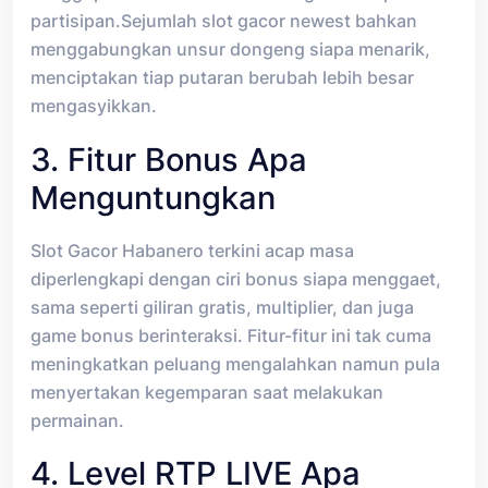
partisipan.Sejumlah slot gacor newest bahkan
menggabungkan unsur dongeng siapa menarik,
menciptakan tiap putaran berubah lebih besar
mengasyikkan.
3. Fitur Bonus Apa
Menguntungkan
Slot Gacor Habanero terkini acap masa
diperlengkapi dengan ciri bonus siapa menggaet,
sama seperti giliran gratis, multiplier, dan juga
game bonus berinteraksi. Fitur-fitur ini tak cuma
meningkatkan peluang mengalahkan namun pula
menyertakan kegemparan saat melakukan
permainan.
4. Level RTP LIVE Apa