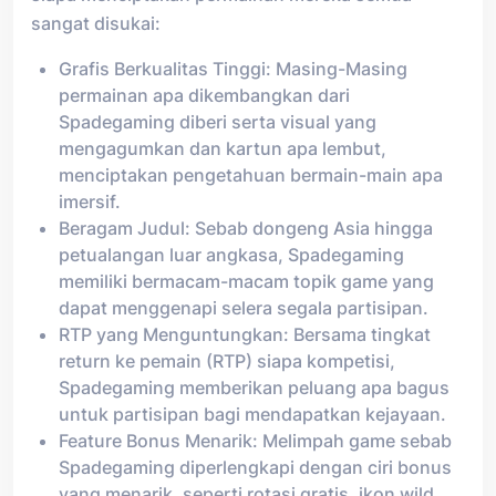
sangat disukai:
Grafis Berkualitas Tinggi: Masing-Masing
permainan apa dikembangkan dari
Spadegaming diberi serta visual yang
mengagumkan dan kartun apa lembut,
menciptakan pengetahuan bermain-main apa
imersif.
Beragam Judul: Sebab dongeng Asia hingga
petualangan luar angkasa, Spadegaming
memiliki bermacam-macam topik game yang
dapat menggenapi selera segala partisipan.
RTP yang Menguntungkan: Bersama tingkat
return ke pemain (RTP) siapa kompetisi,
Spadegaming memberikan peluang apa bagus
untuk partisipan bagi mendapatkan kejayaan.
Feature Bonus Menarik: Melimpah game sebab
Spadegaming diperlengkapi dengan ciri bonus
yang menarik, seperti rotasi gratis, ikon wild,