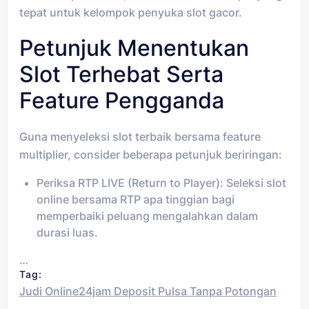
tepat untuk kelompok penyuka slot gacor.
Petunjuk Menentukan
Slot Terhebat Serta
Feature Pengganda
Guna menyeleksi slot terbaik bersama feature
multiplier, consider beberapa petunjuk beriringan:
Periksa RTP LIVE (Return to Player): Seleksi slot
online bersama RTP apa tinggian bagi
memperbaiki peluang mengalahkan dalam
durasi luas.
…
Tag:
Judi Online24jam Deposit Pulsa Tanpa Potongan