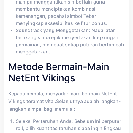
mampu menggantikan simbol lain guna
membantu menciptakan kombinasi
kemenangan, padahal simbol Tebar
menyingkap aksesibilitas ke fitur bonus.
Soundtrack yang Menggetarkan: Nada latar
belakang siapa epik menyertakan lingkungan
permainan, membuat setiap putaran bertambah
menggetarkan.
Metode Bermain-Main
NetEnt Vikings
Kepada pemula, menyadari cara bermain NetEnt
Vikings teramat vital.Selanjutnya adalah langkah-
langkah simpel bagi memulai:
Seleksi Pertaruhan Anda: Sebelum Ini berputar
roll, pilih kuantitas taruhan siapa ingin Engkau